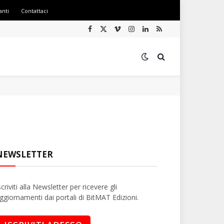
anti
Contattaci
Facebook
X
Vimeo
Instagram
LinkedIn
RSS
(Twitter)
NEWSLETTER
scriviti alla Newsletter per ricevere gli
ggiornamenti dai portali di BitMAT Edizioni.