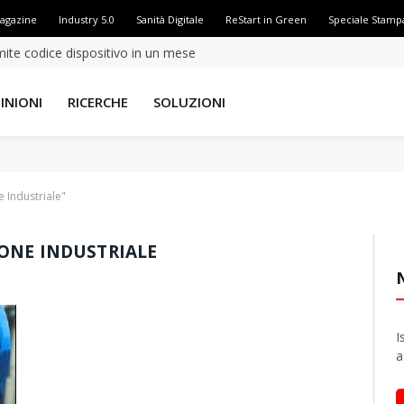
Magazine
Industry 5.0
Sanità Digitale
ReStart in Green
Speciale Stamp
amite codice dispositivo in un mese
INIONI
RICERCHE
SOLUZIONI
 Industriale"
ONE INDUSTRIALE
I
a