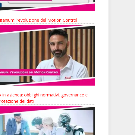
itanium: l’evoluzione del Motion Control
A in azienda: obblighi normativi, governance e
rotezione dei dati