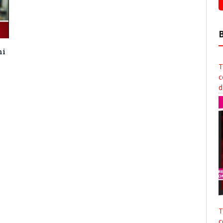
hi
T
c
d
e
T
c