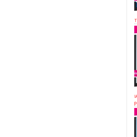
T
I
p