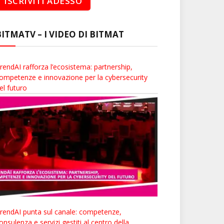
BITMATV – I VIDEO DI BITMAT
rendAI rafforza l’ecosistema: partnership,
ompetenze e innovazione per la cybersecurity
el futuro
rendAI punta sul canale: competenze,
onsulenza e servizi gestiti al centro della