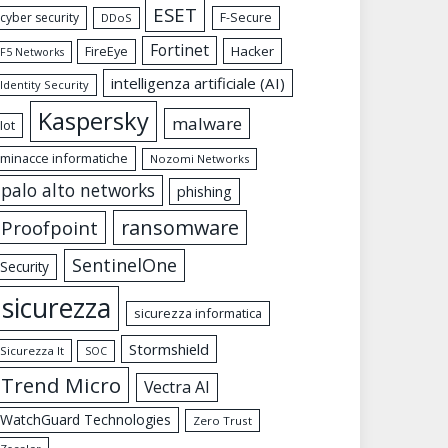
ESET
cyber security
F-Secure
DDoS
Fortinet
FireEye
Hacker
F5 Networks
intelligenza artificiale (AI)
Identity Security
Kaspersky
malware
Iot
minacce informatiche
Nozomi Networks
palo alto networks
phishing
ransomware
Proofpoint
SentinelOne
Security
sicurezza
sicurezza informatica
Stormshield
Sicurezza It
SOC
Trend Micro
Vectra AI
WatchGuard Technologies
Zero Trust