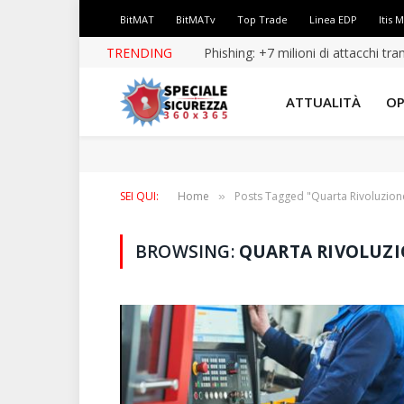
BitMAT
BitMATv
Top Trade
Linea EDP
Itis 
TRENDING
Phishing: +7 milioni di attacchi tr
ATTUALITÀ
OP
SEI QUI:
Home
Posts Tagged "Quarta Rivoluzione
»
BROWSING:
QUARTA RIVOLUZI