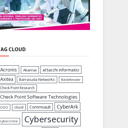
TAG CLOUD
Acronis
attacchi informatici
Akamai
Axitea
Barracuda Networks
Bitdefender
Check Point Research
Check Point Software Technologies
CyberArk
Commvault
cloud
CISO
Cybersecurity
cybercrime