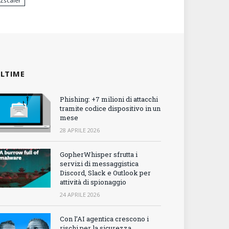
Zscaler
LTIME
Phishing: +7 milioni di attacchi
tramite codice dispositivo in un
mese
28 APRILE 2026
GopherWhisper sfrutta i
servizi di messaggistica
Discord, Slack e Outlook per
attività di spionaggio
24 APRILE 2026
Con l’AI agentica crescono i
rischi per la sicurezza