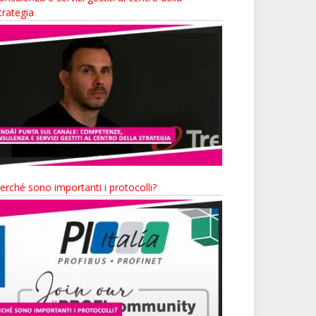
trategia
erché sono importanti i protocolli?