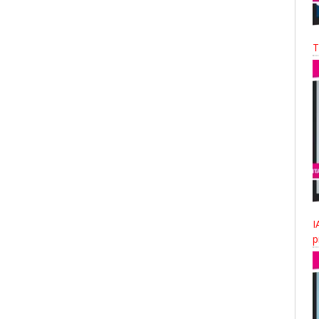
T
I
p