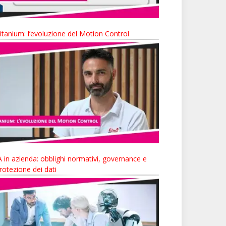
itanium: l’evoluzione del Motion Control
A in azienda: obblighi normativi, governance e
rotezione dei dati