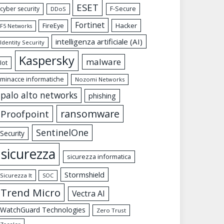
ESET
cyber security
F-Secure
DDoS
Fortinet
FireEye
Hacker
F5 Networks
intelligenza artificiale (AI)
Identity Security
Kaspersky
malware
Iot
minacce informatiche
Nozomi Networks
palo alto networks
phishing
ransomware
Proofpoint
SentinelOne
Security
sicurezza
sicurezza informatica
Stormshield
Sicurezza It
SOC
Trend Micro
Vectra AI
WatchGuard Technologies
Zero Trust