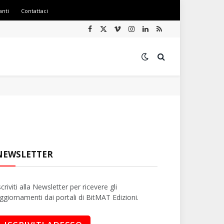
anti
Contattaci
Facebook
X
Vimeo
Instagram
LinkedIn
RSS
(Twitter)
NEWSLETTER
scriviti alla Newsletter per ricevere gli
ggiornamenti dai portali di BitMAT Edizioni.