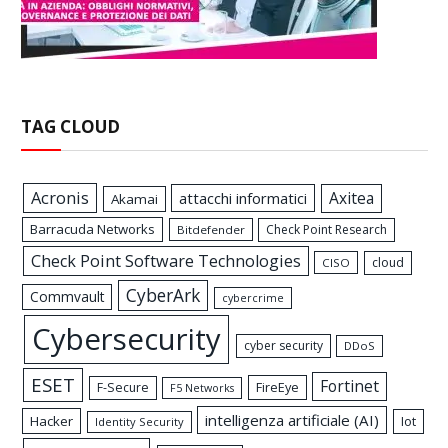
TAG CLOUD
Acronis
Axitea
attacchi informatici
Akamai
Barracuda Networks
Check Point Research
Bitdefender
Check Point Software Technologies
cloud
CISO
CyberArk
Commvault
cybercrime
Cybersecurity
cyber security
DDoS
ESET
Fortinet
FireEye
F-Secure
F5 Networks
intelligenza artificiale (AI)
Hacker
Iot
Identity Security