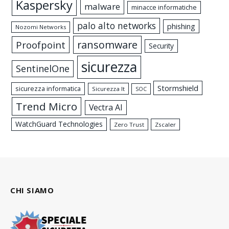
Kaspersky
malware
minacce informatiche
palo alto networks
phishing
Nozomi Networks
ransomware
Proofpoint
Security
sicurezza
SentinelOne
Stormshield
sicurezza informatica
Sicurezza It
SOC
Trend Micro
Vectra AI
WatchGuard Technologies
Zero Trust
Zscaler
CHI SIAMO