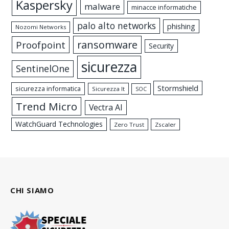
Kaspersky
malware
minacce informatiche
palo alto networks
phishing
Nozomi Networks
ransomware
Proofpoint
Security
sicurezza
SentinelOne
Stormshield
sicurezza informatica
Sicurezza It
SOC
Trend Micro
Vectra AI
WatchGuard Technologies
Zero Trust
Zscaler
CHI SIAMO