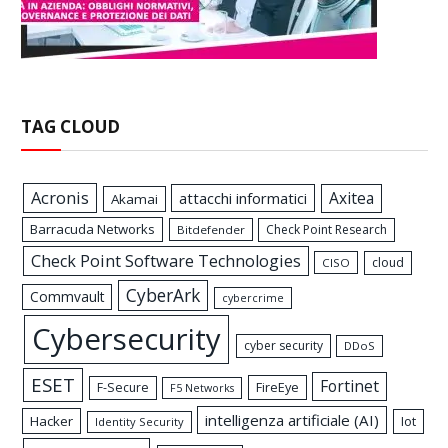
TAG CLOUD
Acronis
Axitea
attacchi informatici
Akamai
Barracuda Networks
Check Point Research
Bitdefender
Check Point Software Technologies
cloud
CISO
CyberArk
Commvault
cybercrime
Cybersecurity
cyber security
DDoS
ESET
Fortinet
FireEye
F-Secure
F5 Networks
intelligenza artificiale (AI)
Hacker
Iot
Identity Security