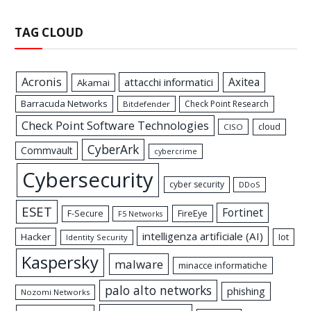
TAG CLOUD
Acronis
Axitea
attacchi informatici
Akamai
Barracuda Networks
Check Point Research
Bitdefender
Check Point Software Technologies
cloud
CISO
CyberArk
Commvault
cybercrime
Cybersecurity
cyber security
DDoS
ESET
Fortinet
FireEye
F-Secure
F5 Networks
intelligenza artificiale (AI)
Hacker
Iot
Identity Security
Kaspersky
malware
minacce informatiche
palo alto networks
phishing
Nozomi Networks