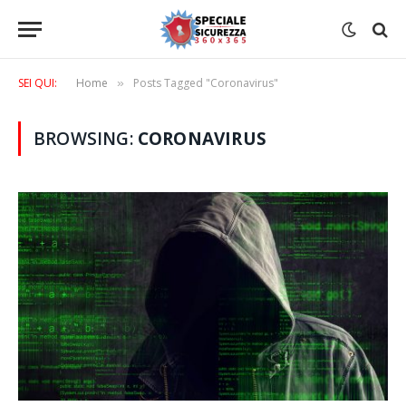
SEI QUI:
Home
Posts Tagged "Coronavirus"
»
BROWSING:
CORONAVIRUS