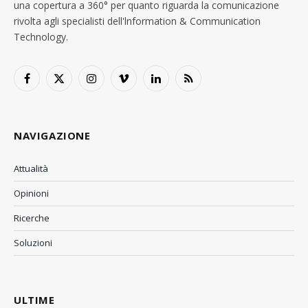
una copertura a 360° per quanto riguarda la comunicazione
rivolta agli specialisti dell'lnformation & Communication
Technology.
Facebook
X
Instagram
Vimeo
LinkedIn
RSS
(Twitter)
NAVIGAZIONE
Attualità
Opinioni
Ricerche
Soluzioni
ULTIME