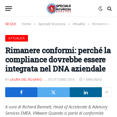
SEI QUI:
Home
Speciale Sicurezza
Attualità
Rimanere conformi: perché la compliance dovrebbe essere integrata nel DNA aziendale
»
»
»
ATTUALITÀ
Rimanere conformi: perché la
compliance dovrebbe essere
integrata nel DNA aziendale
BY
LAURA DEL ROSARIO
29 OTTOBRE 2018
7 MINS READ
A cura di Richard Bennett, Head of Accelerate & Advisory
Services EMEA, VMware Quando si parla di conformità