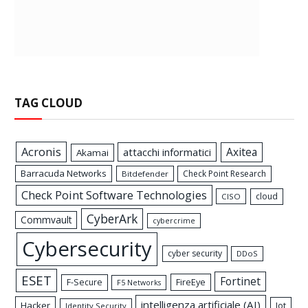
TAG CLOUD
Acronis
Axitea
attacchi informatici
Akamai
Barracuda Networks
Check Point Research
Bitdefender
Check Point Software Technologies
cloud
CISO
CyberArk
Commvault
cybercrime
Cybersecurity
cyber security
DDoS
ESET
Fortinet
FireEye
F-Secure
F5 Networks
intelligenza artificiale (AI)
Hacker
Iot
Identity Security