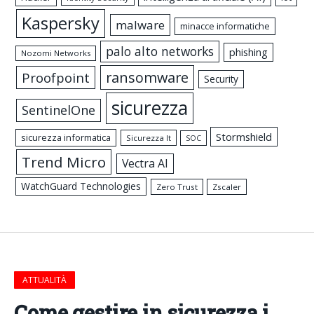
Kaspersky
malware
minacce informatiche
palo alto networks
phishing
Nozomi Networks
ransomware
Proofpoint
Security
sicurezza
SentinelOne
Stormshield
sicurezza informatica
Sicurezza It
SOC
Trend Micro
Vectra AI
WatchGuard Technologies
Zero Trust
Zscaler
ATTUALITÀ
Come gestire in sicurezza i