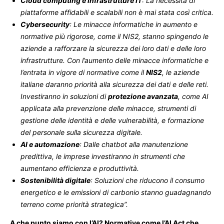
Cloud computing e infrastrutture IT
: La necessità di
piattaforme affidabili e scalabili non è mai stata così critica.
Cybersecurity
: Le minacce informatiche in aumento e
normative più rigorose, come il NIS2, stanno spingendo le
aziende a rafforzare la sicurezza dei loro dati e delle loro
infrastrutture. Con l’aumento delle minacce informatiche e
l’entrata in vigore di normative come il
NIS2
, le aziende
italiane daranno priorità alla sicurezza dei dati e delle reti.
Investiranno in soluzioni di
protezione avanzata
, come AI
applicata alla prevenzione delle minacce, strumenti di
gestione delle identità e delle vulnerabilità, e formazione
del personale sulla sicurezza digitale.
AI e automazione
: Dalle chatbot alla manutenzione
predittiva, le imprese investiranno in strumenti che
aumentano efficienza e produttività.
Sostenibilità digitale
: Soluzioni che riducono il consumo
energetico e le emissioni di carbonio stanno guadagnando
terreno come priorità strategica”.
A che punto siamo con l’AI? Normative come l’AI Act che