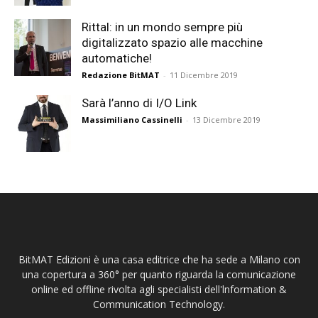
Rittal: in un mondo sempre più
digitalizzato spazio alle macchine
automatiche!
Redazione BitMAT
-
11 Dicembre 2019
Sarà l’anno di I/O Link
Massimiliano Cassinelli
-
13 Dicembre 2019
BitMAT Edizioni è una casa editrice che ha sede a Milano con
una copertura a 360° per quanto riguarda la comunicazione
online ed offline rivolta agli specialisti dell'lnformation &
Communication Technology.