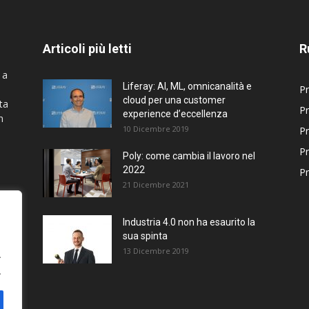
Articoli più letti
R
 a
Liferay: AI, ML, omnicanalità e
Pr
cloud per una customer
ta
Pr
experience d’eccellenza
n
10 Dicembre 2019
Pr
Pr
Poly: come cambia il lavoro nel
2022
Pr
21 Dicembre 2021
Industria 4.0 non ha esaurito la
sua spinta
13 Dicembre 2019
.
.