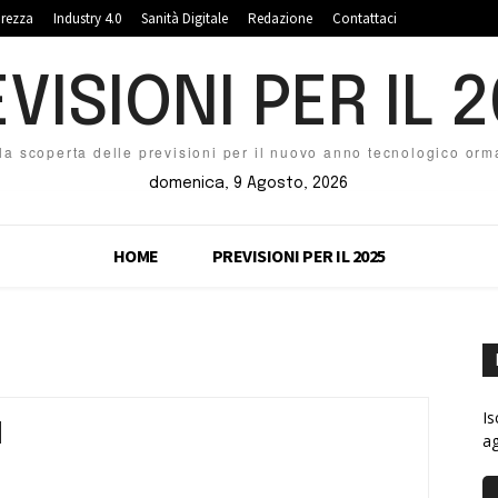
urezza
Industry 4.0
Sanità Digitale
Redazione
Contattaci
VISIONI PER IL 
la scoperta delle previsioni per il nuovo anno tecnologico orma
domenica, 9 Agosto, 2026
HOME
PREVISIONI PER IL 2025
i
Is
ag