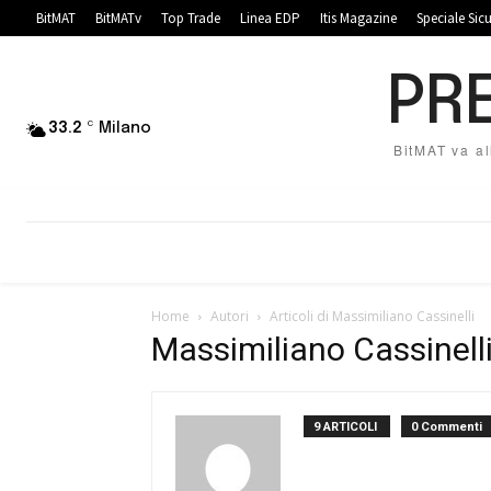
BitMAT
BitMATv
Top Trade
Linea EDP
Itis Magazine
Speciale Sic
PRE
C
33.2
Milano
BitMAT va al
Home
Autori
Articoli di Massimiliano Cassinelli
Massimiliano Cassinell
9 ARTICOLI
0 Commenti