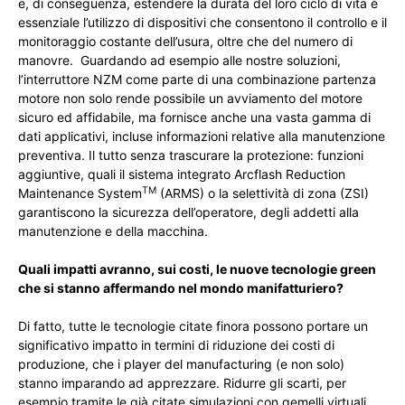
e, di conseguenza, estendere la durata del loro ciclo di vita è
essenziale l’utilizzo di dispositivi che consentono il controllo e il
monitoraggio costante dell’usura, oltre che del numero di
manovre. Guardando ad esempio alle nostre soluzioni,
l’interruttore NZM come parte di una combinazione partenza
motore non solo rende possibile un avviamento del motore
sicuro ed affidabile, ma fornisce anche una vasta gamma di
dati applicativi, incluse informazioni relative alla manutenzione
preventiva. Il tutto senza trascurare la protezione: funzioni
aggiuntive, quali il sistema integrato Arcflash Reduction
TM
Maintenance System
(ARMS) o la selettività di zona (ZSI)
garantiscono la sicurezza dell’operatore, degli addetti alla
manutenzione e della macchina.
Quali impatti avranno, sui costi, le nuove tecnologie green
che si stanno affermando nel mondo manifatturiero?
Di fatto, tutte le tecnologie citate finora possono portare un
significativo impatto in termini di riduzione dei costi di
produzione, che i player del manufacturing (e non solo)
stanno imparando ad apprezzare. Ridurre gli scarti, per
esempio tramite le già citate simulazioni con gemelli virtuali,