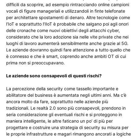
difficili da scoprire, ad esempio rintracciando online campioni
vocali di figure manageriali e utilizzandoli in finte telefonate
per architettare spostamenti di denaro. Altre tecnologie come
l’IoT e soprattutto l’IIoT è probabile che salgano poi agli onori
delle cronache come nuovi obiettivi degli attacchi cyber,
considerato che la loro adozione sia nelle vite private che nei
luoghi di lavoro aumenterà sensibilmente anche grazie al 5G.
Le aziende dovranno quindi fare attenzione a tutto quello che
è connesso e che è smart, coprendo anche ambiti OT di cui
prima non si preoccupavano.
Le aziende sono consapevoli di questi rischi?
La percezione della security come tassello importante e
abilitatore del business è aumentata negli ultimi anni. Ma c’è
ancora molto da fare, soprattutto nelle aziende più
tradizionali. Le realtà 2.0 sono più consapevoli, prendono in
seria considerazione gli eventuali rischi e si proteggono in
maniera intelligente, le altre faticano un po’ di più per
progettare e costruire una strategia di security su misura per
le proprie infrastrutture e magari rimangono ancorati a logiche