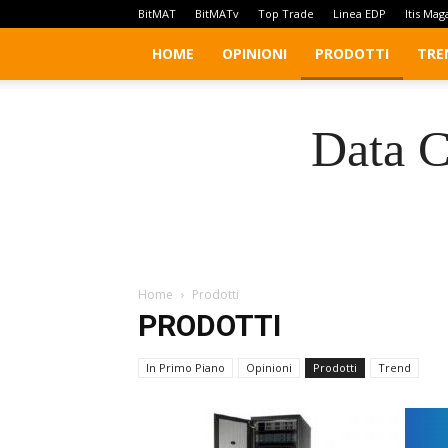
BitMAT
BitMATv
Top Trade
Linea EDP
Itis Mag
HOME
OPINIONI
PRODOTTI
TRE
Data C
Home
Prodotti
PRODOTTI
In Primo Piano
Opinioni
Prodotti
Trend