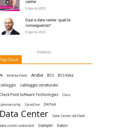
center
9 Aprile 2025
Dazi e data center: quali le
conseguenze?
9 Aprile 2025
Pubblicità
Tag Cloud
Aruba
AI
BCS
BCS Italia
Andrea Faeti
cablaggio strutturato
cablaggio
Check Point Software Technologies
Cisco
DATA4
cybersecurity
CyrusOne
Data Center
Data Center All-Flash
Eaton
Datwyler
data center sostenibili