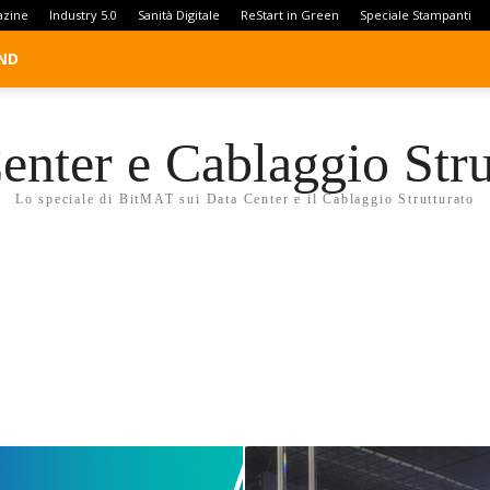
azine
Industry 5.0
Sanità Digitale
ReStart in Green
Speciale Stampanti
ND
enter e Cablaggio Stru
Lo speciale di BitMAT sui Data Center e il Cablaggio Strutturato