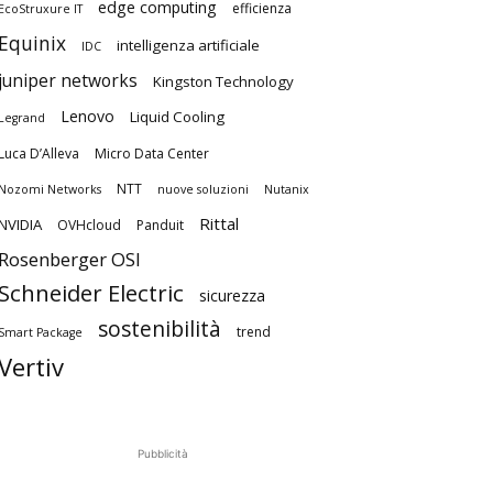
edge computing
efficienza
EcoStruxure IT
Equinix
intelligenza artificiale
IDC
juniper networks
Kingston Technology
Lenovo
Liquid Cooling
Legrand
Luca D’Alleva
Micro Data Center
NTT
Nozomi Networks
nuove soluzioni
Nutanix
Rittal
NVIDIA
OVHcloud
Panduit
Rosenberger OSI
Schneider Electric
sicurezza
sostenibilità
trend
Smart Package
Vertiv
Pubblicità