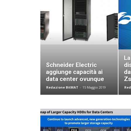
La
Schneider Electric
di
aggiunge capacità ai
da
data center ovunque
Zs
Redazione BitMAT
-
15 Maggio 2019
Red