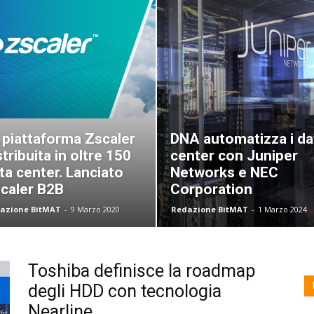
 piattaforma Zscaler
DNA automatizza i da
stribuita in oltre 150
center con Juniper
ta center. Lanciato
Networks e NEC
caler B2B
Corporation
azione BitMAT
-
9 Marzo 2020
Redazione BitMAT
-
1 Marzo 2024
Toshiba definisce la roadmap
degli HDD con tecnologia
Nearline