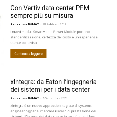
Con Vertiv data center PFM
sempre più su misura
Redazione BitMAT
-
28 Febbraio 2019
I nuovi moduli SmartMod e Power Module portano
standardizzazione, certezza del costo e un’esperienza
utente condivisa
Continua a leggere
xIntegra: da Eaton l’ingegneria
dei sistemi per i data center
Redazione BitMAT
-
6 Settembre 2023
xIntegra è un nuovo approccio integrato di systems
engineering per aumentare il livello di prestazione dei
sistemi all'interno dei data center in ogni fase del loro