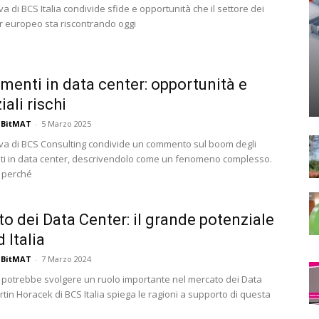
va di BCS Italia condivide sfide e opportunità che il settore dei
r europeo sta riscontrando oggi
imenti in data center: opportunità e
ali rischi
 BitMAT
-
5 Marzo 2025
eva di BCS Consulting condivide un commento sul boom degli
ti in data center, descrivendolo come un fenomeno complesso.
 perché
o dei Data Center: il grande potenziale
 Italia
 BitMAT
-
7 Marzo 2024
lia potrebbe svolgere un ruolo importante nel mercato dei Data
tin Horacek di BCS Italia spiega le ragioni a supporto di questa