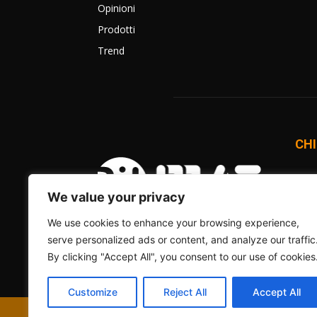
Opinioni
Prodotti
Trend
CHI
BitM
una 
We value your privacy
onlin
We use cookies to enhance your browsing experience,
Comm
serve personalized ads or content, and analyze our traffic
Cont
By clicking "Accept All", you consent to our use of cookies
Customize
Reject All
Accept All
© 2012 - 2026 - BitMAT Edizioni - P.Iva 09091900960 - tutti