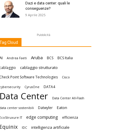
Dazi e data center: quali le
conseguenze?
9 Aprile 2025
Pubblicità
Tag Cloud
Aruba
AI
BCS
BCS Italia
Andrea Faeti
cablaggio strutturato
cablaggio
Check Point Software Technologies
Cisco
DATA4
cybersecurity
CyrusOne
Data Center
Data Center All-Flash
Eaton
Datwyler
data center sostenibili
edge computing
efficienza
EcoStruxure IT
Equinix
intelligenza artificiale
IDC