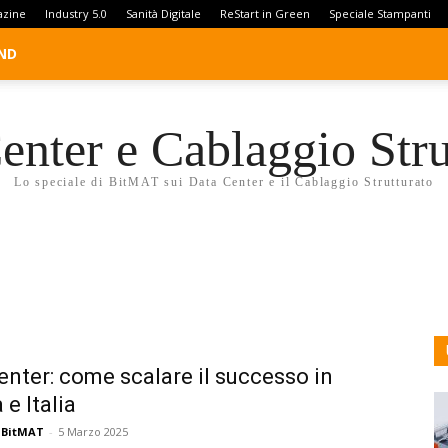
azine
Industry 5.0
Sanità Digitale
ReStart in Green
Speciale Stampanti
ND
enter e Cablaggio Stru
Lo speciale di BitMAT sui Data Center e il Cablaggio Strutturato
enter: come scalare il successo in
 e Italia
 BitMAT
-
5 Marzo 2025