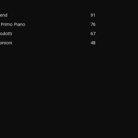
rend
91
 Primo Piano
76
odotti
67
inioni
48