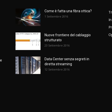
Come è fatta una fibra ottica?
T
1 Settembre 2016
In
Pr
Op
Nuove frontiere del cablaggio
e
strutturato
23 Settembre 2016
Data Center senza segreti in
ne
diretta streaming
12 Settembre 2016