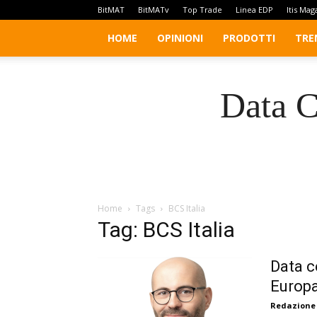
BitMAT
BitMATv
Top Trade
Linea EDP
Itis Mag
HOME
OPINIONI
PRODOTTI
TRE
Data C
Home
Tags
BCS Italia
Tag: BCS Italia
Data c
Europa
Redazione