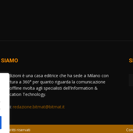
 SIAMO
S
AT Edizioni è una casa editrice che ha sede a Milano con
copertura a 360° per quanto riguarda la comunicazione
e ed offline rivolta agli specialisti dell'lnformation &
unication Technology.
.
attaci:
redazione.bitmat@bitmat.it
.
 i diritti riservati
Con