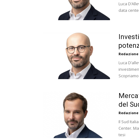
Luca D’Alle
data cente
Invest
potenzi
Redazione
Luca D’all
investimen
Scopriamo
Mercat
del Sud
Redazione
Il Sud Ita
Center. Mar
tesi