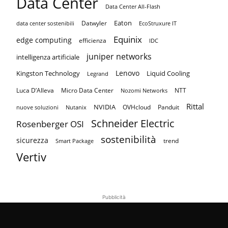
Data Center
Data Center All-Flash
Eaton
Datwyler
data center sostenibili
EcoStruxure IT
Equinix
edge computing
efficienza
IDC
juniper networks
intelligenza artificiale
Lenovo
Kingston Technology
Liquid Cooling
Legrand
Luca D’Alleva
Micro Data Center
NTT
Nozomi Networks
Rittal
NVIDIA
OVHcloud
Panduit
nuove soluzioni
Nutanix
Schneider Electric
Rosenberger OSI
sostenibilità
sicurezza
trend
Smart Package
Vertiv
Pubblicità