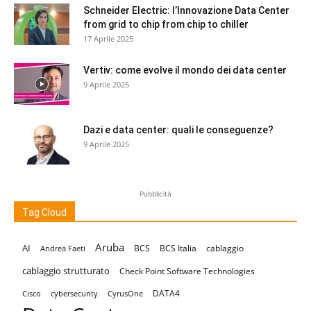
Schneider Electric: l’Innovazione Data Center
from grid to chip from chip to chiller
17 Aprile 2025
Vertiv: come evolve il mondo dei data center
9 Aprile 2025
Dazi e data center: quali le conseguenze?
9 Aprile 2025
Pubblicità
Tag Cloud
Aruba
AI
BCS
BCS Italia
cablaggio
Andrea Faeti
cablaggio strutturato
Check Point Software Technologies
DATA4
Cisco
cybersecurity
CyrusOne