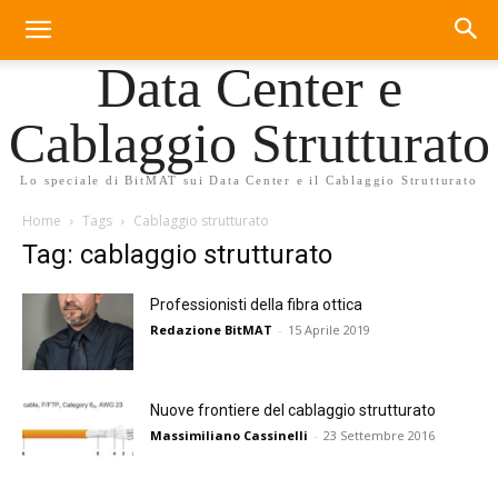
Data Center e
Cablaggio Strutturato
Lo speciale di BitMAT sui Data Center e il Cablaggio Strutturato
Home
Tags
Cablaggio strutturato
Tag: cablaggio strutturato
Professionisti della fibra ottica
Redazione BitMAT
-
15 Aprile 2019
Nuove frontiere del cablaggio strutturato
Massimiliano Cassinelli
-
23 Settembre 2016