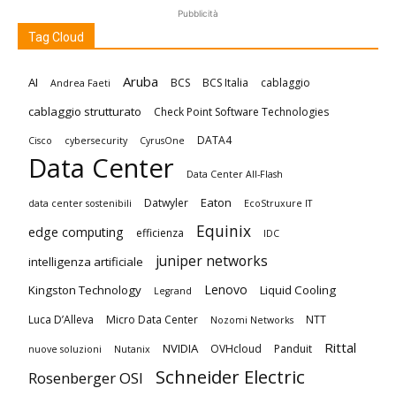
Pubblicità
Tag Cloud
Aruba
AI
BCS
BCS Italia
cablaggio
Andrea Faeti
cablaggio strutturato
Check Point Software Technologies
DATA4
Cisco
cybersecurity
CyrusOne
Data Center
Data Center All-Flash
Eaton
Datwyler
data center sostenibili
EcoStruxure IT
Equinix
edge computing
efficienza
IDC
juniper networks
intelligenza artificiale
Lenovo
Kingston Technology
Liquid Cooling
Legrand
Luca D’Alleva
Micro Data Center
NTT
Nozomi Networks
Rittal
NVIDIA
OVHcloud
Panduit
nuove soluzioni
Nutanix
Schneider Electric
Rosenberger OSI