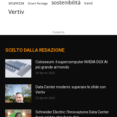
sostenibilità
sicurezza
trend
Smart Package
Vertiv
Pubblicità
SCELTO DALLA REDAZIONE
Colosseum: il supercomputer NVIDIA DGX AI
più grande al mondo
30 Aprile 2025
Data Center moderni: superare le sfide con
Vertiv
23 Aprile 2025
Schneider Electric: l’Innovazione Data Center