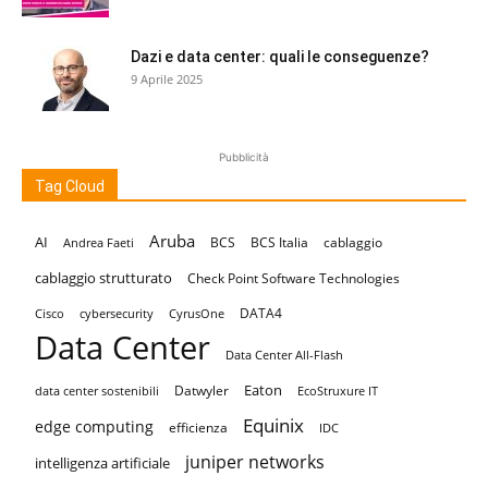
Dazi e data center: quali le conseguenze?
9 Aprile 2025
Pubblicità
Tag Cloud
Aruba
AI
BCS
BCS Italia
cablaggio
Andrea Faeti
cablaggio strutturato
Check Point Software Technologies
DATA4
Cisco
cybersecurity
CyrusOne
Data Center
Data Center All-Flash
Eaton
Datwyler
data center sostenibili
EcoStruxure IT
Equinix
edge computing
efficienza
IDC
juniper networks
intelligenza artificiale