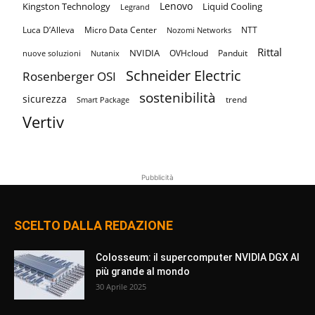
Lenovo
Kingston Technology
Liquid Cooling
Legrand
Luca D’Alleva
Micro Data Center
NTT
Nozomi Networks
Rittal
NVIDIA
OVHcloud
Panduit
nuove soluzioni
Nutanix
Schneider Electric
Rosenberger OSI
sostenibilità
sicurezza
trend
Smart Package
Vertiv
Pubblicità
SCELTO DALLA REDAZIONE
Colosseum: il supercomputer NVIDIA DGX AI
più grande al mondo
30 Aprile 2025