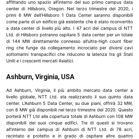
affittando uno spazio all’interno del suo primo campus data
center di Hillsboro, Oregon. Nel terzo trimestre del 2020, i
primi 6 MW dell’Hillsboro 1 Data Center saranno disponibili
come parte di un edificio già esistente che è stato riconvertito
a data center di livello più alto. I 47 acri del campus di NTT
Ltd. di Hillsboro potranno ospitare 5 data center per un totale
di 144 MW direttamente connesso all’ultra-high count fiber
ring che funge da collegamento incrociato per diversi cavi
sottomarini transpacifici che riducono la latenza tra gli Stati
Uniti e i crescenti mercati Asiatici.
Ashburn, Virginia, USA
Ad Ashburn, Virginia, il più ambito mercato data center a
livello globale, NTT Ltd. sta realizzando il suo quinto data
center. L’Ashburn 5 Data Center, su due piani, offrirà 32 MW,
con 8 MW già disponibili nel terzo trimestre del 2020. Questo
porterà NTT Ltd alla copertura totale di Ashburn con 108 MW
disponibili dei suoi cinque edifici. Tre di questi si trovano
all’interno del campus di Ashburn di NTT Ltd. di 78 acri,
recintato e protetto e in grado di ospitare altre quattro