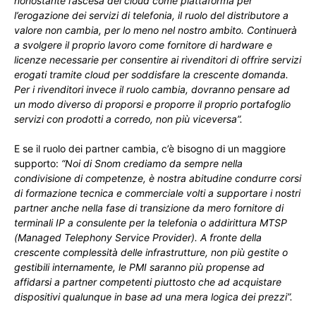
nonostante l’ascesa del cloud come piattaforma per
l’erogazione dei servizi di telefonia, il ruolo del distributore a
valore non cambia, per lo meno nel nostro ambito. Continuerà
a svolgere il proprio lavoro come fornitore di hardware e
licenze necessarie per consentire ai rivenditori di offrire servizi
erogati tramite cloud per soddisfare la crescente domanda.
Per i rivenditori invece il ruolo cambia, dovranno pensare ad
un modo diverso di proporsi e proporre il proprio portafoglio
servizi con prodotti a corredo, non più viceversa”.
E se il ruolo dei partner cambia, c’è bisogno di un maggiore
supporto:
“Noi di Snom crediamo da sempre nella
condivisione di competenze, è nostra abitudine condurre corsi
di formazione tecnica e commerciale volti a supportare i nostri
partner anche nella fase di transizione da mero fornitore di
terminali IP a consulente per la telefonia o addirittura MTSP
(Managed Telephony Service Provider). A fronte della
crescente complessità delle infrastrutture, non più gestite o
gestibili internamente, le PMI saranno più propense ad
affidarsi a partner competenti piuttosto che ad acquistare
dispositivi qualunque in base ad una mera logica dei prezzi”.