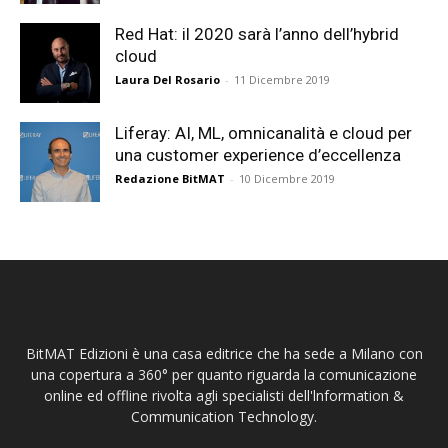
Red Hat: il 2020 sarà l’anno dell’hybrid
cloud
Laura Del Rosario
-
11 Dicembre 2019
Liferay: AI, ML, omnicanalità e cloud per
una customer experience d’eccellenza
Redazione BitMAT
-
10 Dicembre 2019
BitMAT Edizioni è una casa editrice che ha sede a Milano con
una copertura a 360° per quanto riguarda la comunicazione
online ed offline rivolta agli specialisti dell'lnformation &
Communication Technology.