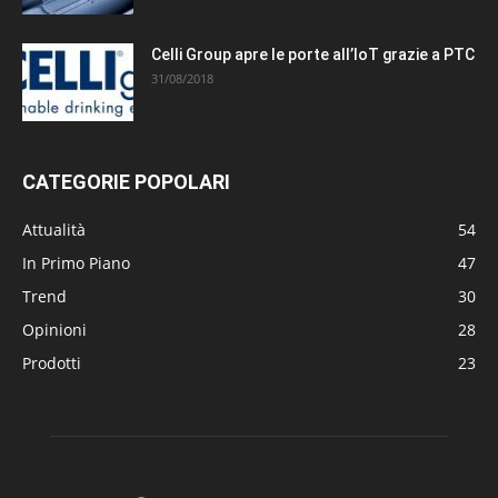
Celli Group apre le porte all’IoT grazie a PTC
31/08/2018
CATEGORIE POPOLARI
Attualità
54
In Primo Piano
47
Trend
30
Opinioni
28
Prodotti
23