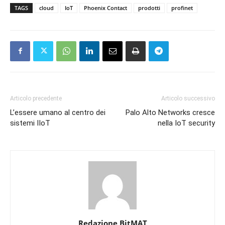
TAGS
cloud
IoT
Phoenix Contact
prodotti
profinet
Articolo precedente
Articolo successivo
L’essere umano al centro dei
Palo Alto Networks cresce
sistemi IIoT
nella IoT security
Redazione BitMAT