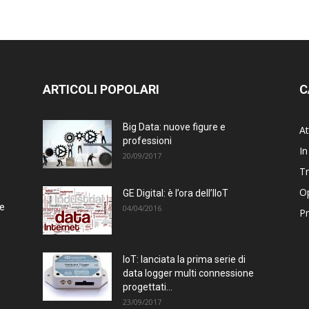
ARTICOLI POPOLARI
C
Big Data: nuove figure e
At
professioni
In
20/09/2017
T
Op
GE Digital: è l’ora dell’IIoT
te
04/04/2016
Pr
IoT: lanciata la prima serie di
data logger multi connessione
progettati...
23/09/2017