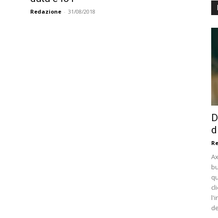
Redazione
-
31/08/2018
D
d
Re
Ax
bu
qu
cl
l'
de