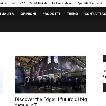
azine
Industry 5.0
Sanità Digitale
ReStart in Green
Speciale Stampanti
TUALITÀ
OPINIONI
PRODOTTI
TREND
CONTATTAC
Is
ag
Discover the Edge: il futuro di big
data e IoT