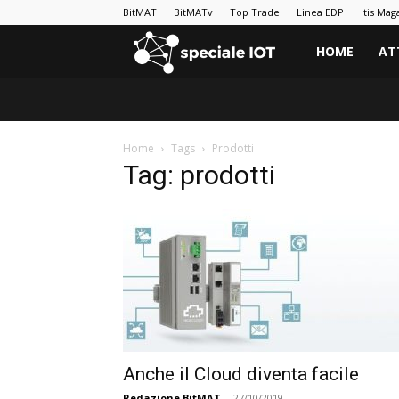
BitMAT
BitMATv
Top Trade
Linea EDP
Itis Mag
BitMAT
HOME
AT
|
Home
Tags
Prodotti
Speciale
Tag: prodotti
IoT
e
Big
Data
Anche il Cloud diventa facile
Redazione BitMAT
-
27/10/2019