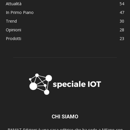
Attualità
54
In Primo Piano
47
Trend
30
Opinioni
28
Prodotti
23
CHI SIAMO
BitMAT Edizioni è una casa editrice che ha sede a Milano con