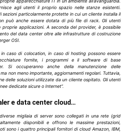
e proprie apparecchiature IT in un ambiente all’avanguardia.
nisce agli utenti il proprio spazio nelle stanze esistenti.
sezioni particolarmente protette in cui un cliente installa il
on può anche essere dotata di più file di rack. Gli utenti
 proprie applicazioni. A seconda del provider, è possibile
mento del data center oltre alle infrastrutture di costruzione
erger OSI.
o in caso di colocation, in caso di hosting possono essere
arecchiature fornite, i programmi e il software di base
ter. Si occuperanno anche della manutenzione delle
o ma non meno importante, aggiornamenti regolari. Tuttavia,
delle soluzioni utilizzate da un cliente ospitato. Gli utenti
inee dedicate sicure o Internet”.
aler e data center cloud…
diverse migliaia di server sono collegati in una rete (grid
, altamente disponibili e offrono le massime prestazioni,
ti sono i quattro principali fornitori di cloud Amazon, IBM,