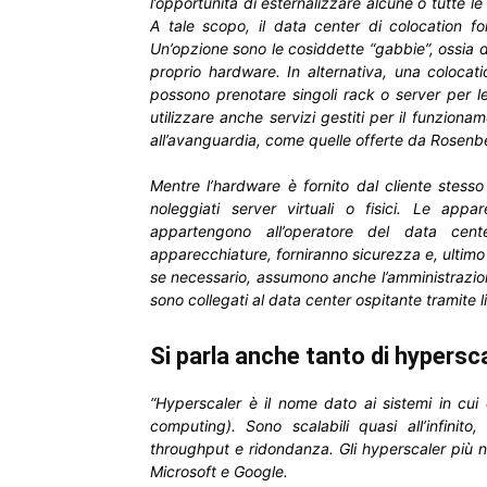
l’opportunità di esternalizzare alcune o tutte l
A tale scopo, il data center di colocation for
Un’opzione sono le cosiddette “gabbie”, ossia di 
proprio hardware. In alternativa, una colocati
possono prenotare singoli rack o server per le
utilizzare anche servizi gestiti per il funziona
all’avanguardia, come quelle offerte da Rosenb
Mentre l’hardware è fornito dal cliente stess
noleggiati server virtuali o fisici. Le app
appartengono all’operatore del data cen
apparecchiature, forniranno sicurezza e, ultim
se necessario, assumono anche l’amministrazione 
sono collegati al data center ospitante tramite l
Si parla anche tanto di hypersc
“Hyperscaler è il nome dato ai sistemi in cui 
computing). Sono scalabili quasi all’infinito
throughput e ridondanza. Gli hyperscaler più no
Microsoft e Google.