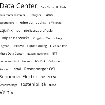
Data Center
Data Center All-Flash
Eaton
Datwyler
data center sostenibili
edge computing
efficienza
EcoStruxure IT
Equinix
intelligenza artificiale
IDC
juniper networks
Kingston Technology
Lenovo
Liquid Cooling
Luca D’Alleva
Legrand
Micro Data Center
NTT
Nozomi Networks
NVIDIA
OVHcloud
nuove soluzioni
Nutanix
Rosenberger OSI
Rittal
Panduit
Schneider Electric
sicurezza
sostenibilità
trend
Smart Package
Vertiv