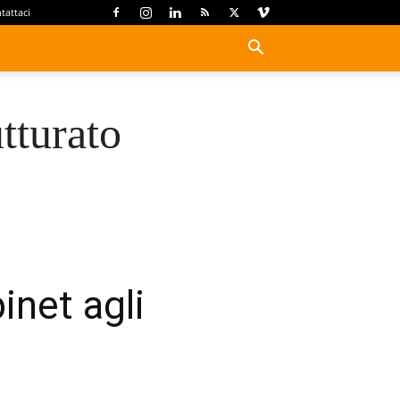
tattaci
tturato
inet agli