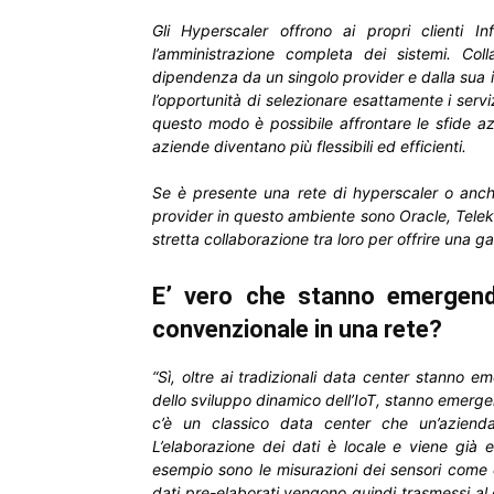
Gli Hyperscaler offrono ai propri clienti 
l’amministrazione completa dei sistemi. Coll
dipendenza da un singolo provider e dalla sua i
l’opportunità di selezionare esattamente i servi
questo modo è possibile affrontare le sfide 
aziende diventano più flessibili ed efficienti.
Se è presente una rete di hyperscaler o anche
provider in questo ambiente sono Oracle, Teleko
stretta collaborazione tra loro per offrire una
E’ vero che stanno emergend
convenzionale in una rete?
“Sì, oltre ai tradizionali data center stanno 
dello sviluppo dinamico dell’IoT, stanno emerg
c’è un classico data center che un’azienda
L’elaborazione dei dati è locale e viene già e
esempio sono le misurazioni dei sensori come que
dati pre-elaborati vengono quindi trasmessi al d