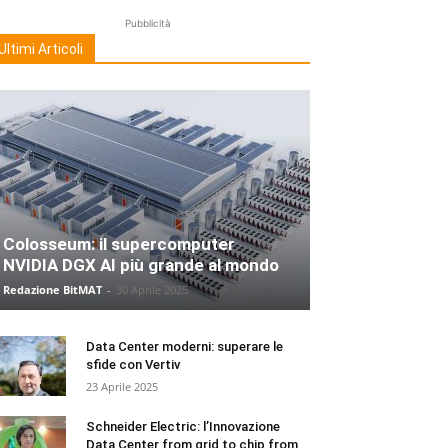
Pubblicità
Ultimi Articoli
Colosseum: il supercomputer
NVIDIA DGX AI più grande al mondo
Redazione BitMAT
-
30 Aprile 2025
Data Center moderni: superare le
sfide con Vertiv
23 Aprile 2025
Schneider Electric: l’Innovazione
Data Center from grid to chip from