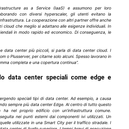
Infrastructure as a Service (IaaS) e assumono per loro
aborando con diversi hyperscaler, gli utenti evitano la
nfrastruttura. La cooperazione con altri partner offre anche
zi cloud che meglio si adattano alle esigenze individuali. In
aziendali in modo rapido ed economico. Di conseguenza, le
 data center più piccoli, si parla di data center cloud. I
m o Plusserver, per citarne solo alcuni. Spesso lavorano in
 gamma completa e una copertura continua”.
o data center speciali come edge e
emergendo speciali tipi di data center. Ad esempio, a causa
endo sempre più data center Edge. Al centro di tutto questo
 ha nel proprio edificio con un’infrastruttura comune.
seguita nei punti esterni dai componenti ivi utilizzati. Un
lle utilizzate in una Smart City per il traffico stradale. I
ata center di livello superiore. I tempi brevi di esecuzione