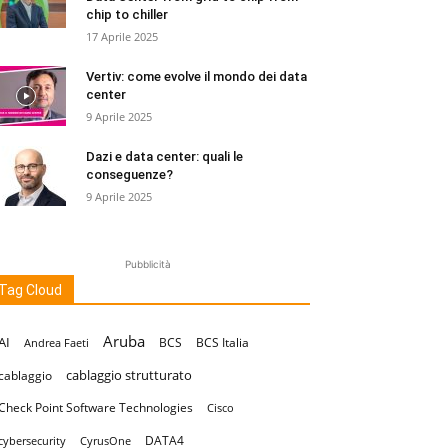
chip to chiller
17 Aprile 2025
Vertiv: come evolve il mondo dei data
center
9 Aprile 2025
Dazi e data center: quali le
conseguenze?
9 Aprile 2025
Pubblicità
Tag Cloud
Aruba
AI
BCS
BCS Italia
Andrea Faeti
cablaggio strutturato
cablaggio
Check Point Software Technologies
Cisco
DATA4
cybersecurity
CyrusOne