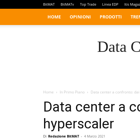
BitMAT
BitMATv
Top Trade
Linea EDP
Itis Maga
HOME
OPINIONI
PRODOTTI
TRE
Data C
Home
In Primo Piano
Data center a confronto: dai
Data center a co
hyperscaler
Di
Redazione BitMAT
-
4 Marzo 2021