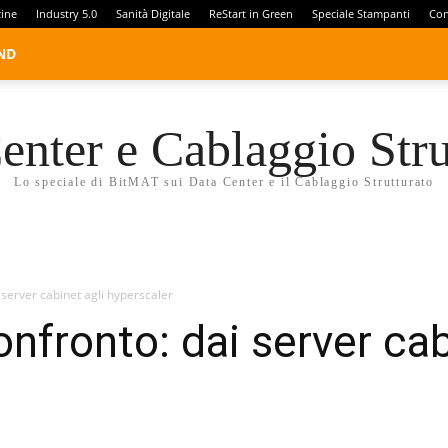
zine
Industry 5.0
Sanità Digitale
ReStart in Green
Speciale Stampanti
Con
ND
enter e Cablaggio Stru
Lo speciale di BitMAT sui Data Center e il Cablaggio Strutturato
 server cabinet agli hyperscaler
nfronto: dai server cab