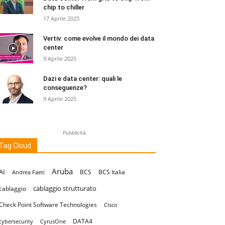
chip to chiller
17 Aprile 2025
Vertiv: come evolve il mondo dei data
center
9 Aprile 2025
Dazi e data center: quali le
conseguenze?
9 Aprile 2025
Pubblicità
Tag Cloud
Aruba
AI
BCS
BCS Italia
Andrea Faeti
cablaggio strutturato
cablaggio
Check Point Software Technologies
Cisco
DATA4
cybersecurity
CyrusOne