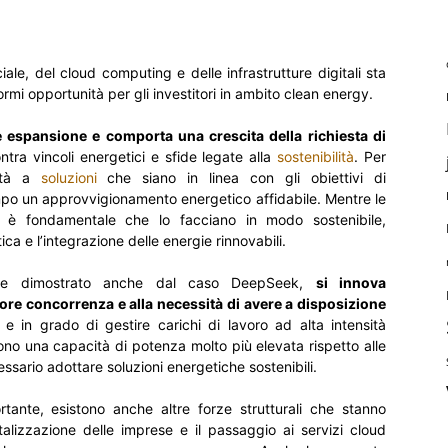
ciale, del cloud computing e delle infrastrutture digitali sta
mi opportunità per gli investitori in ambito clean energy.
te espansione e comporta una crescita della richiesta di
ntra vincoli energetici e sfide legate alla
sostenibilità
. Per
rità a
soluzioni
che siano in linea con gli obiettivi di
po un approvvigionamento energetico affidabile. Mentre le
re, è fondamentale che lo facciano in modo sostenibile,
ca e l’integrazione delle energie rinnovabili.
 dimostrato anche dal caso DeepSeek,
si innova
re concorrenza e alla necessità di avere a disposizione
e in grado di gestire carichi di lavoro ad alta intensità
dono una capacità di potenza molto più elevata rispetto alle
ssario adottare soluzioni energetiche sostenibili.
tante, esistono anche altre forze strutturali che stanno
talizzazione delle imprese e il passaggio ai servizi cloud