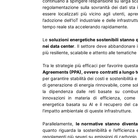
continuano a spingere l’espans
regolamentazione sulla sovranità dei dati sta 
essere localizzati più vicino agli utenti, ap
l’adozione dell’IoT industriale e delle infrastrutt
tempo reale sta accelerando rapidamente.
Le
soluzioni energetiche sostenibili stanno 
nei data center
. Il settore deve abbandonare i
più resiliente, scalabile e attento alle tematiche
Tra le strategie più efficaci per favorire quest
Agreements (PPA),
ovvero contratti a lungo t
per garantire stabilità dei costi e sostenibilità
di generazione di energia rinnovabile, come sol
la dipendenza dalle reti basate su combusti
innovazioni in materia di efficienza, come
energetica basata su AI e il recupero del ca
l’impatto ambientale di queste infrastrutture.
Parallelamente,
le normative stanno divent
quanto riguarda la sostenibilità e l’efficienz
regolamenti più severi su emissioni di carbonio