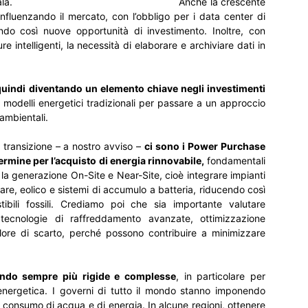
ione su larga scala. Anche la crescente
influenzando il mercato, con l’obbligo per i data center di
rendo così nuove opportunità di investimento. Inoltre, con
ure intelligenti, la necessità di elaborare e archiviare dati in
quindi diventando un elemento chiave negli investimenti
 modelli energetici tradizionali per passare a un approccio
 ambientali.
a transizione – a nostro avviso –
ci sono i Power Purchase
ermine per l’acquisto di energia rinnovabile,
fondamentali
 e la generazione On-Site e Near-Site, cioè integrare impianti
are, eolico e sistemi di accumulo a batteria, riducendo così
bili fossili. Crediamo poi che sia importante valutare
 tecnologie di raffreddamento avanzate, ottimizzazione
lore di scarto, perché possono contribuire a minimizzare
ando sempre più rigide e complesse
, in particolare per
a energetica. I governi di tutto il mondo stanno imponendo
, consumo di acqua e di energia. In alcune regioni, ottenere