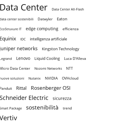
Data Center
Data Center All-Flash
Eaton
Datwyler
data center sostenibili
edge computing
efficienza
EcoStruxure IT
Equinix
intelligenza artificiale
IDC
juniper networks
Kingston Technology
Lenovo
Liquid Cooling
Luca D’Alleva
Legrand
Micro Data Center
NTT
Nozomi Networks
NVIDIA
OVHcloud
nuove soluzioni
Nutanix
Rosenberger OSI
Rittal
Panduit
Schneider Electric
sicurezza
sostenibilità
trend
Smart Package
Vertiv