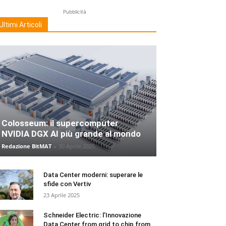
Pubblicità
Ultimi Articoli
Colosseum: il supercomputer
NVIDIA DGX AI più grande al mondo
Redazione BitMAT
-
30 Aprile 2025
Data Center moderni: superare le
sfide con Vertiv
23 Aprile 2025
Schneider Electric: l’Innovazione
Data Center from grid to chip from