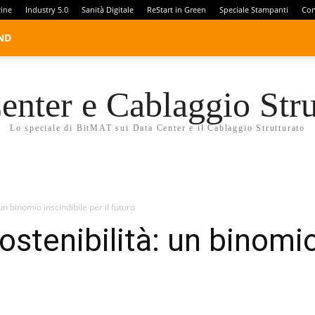
zine
Industry 5.0
Sanità Digitale
ReStart in Green
Speciale Stampanti
Con
ND
enter e Cablaggio Stru
Lo speciale di BitMAT sui Data Center e il Cablaggio Strutturato
un binomio inscindibile per il futuro
stenibilità: un binomio