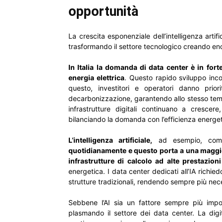
opportunità
La crescita esponenziale dell’intelligenza artifi
trasformando il settore tecnologico creando enor
In Italia la domanda di data center è in for
energia elettrica
. Questo rapido sviluppo inco
questo, investitori e operatori danno prio
decarbonizzazione, garantendo allo stesso tem
infrastrutture digitali continuano a cresce
bilanciando la domanda con l’efficienza energeti
L’intelligenza artificiale,
ad esempio, come
quotidianamente e questo porta a una maggio
infrastrutture di calcolo ad alte prestazioni
energetica. I data center dedicati all’IA richie
strutture tradizionali, rendendo sempre più nece
Sebbene l’AI sia un fattore sempre più impor
plasmando il settore dei data center. La digi