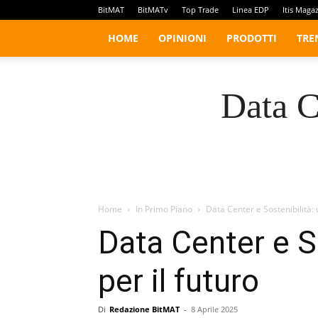
BitMAT
BitMATv
Top Trade
Linea EDP
Itis Maga
HOME
OPINIONI
PRODOTTI
TRE
Data C
Home
In Primo Piano
Data Center e Sostenibilità: 
Data Center e So
per il futuro
Di
Redazione BitMAT
-
8 Aprile 2025