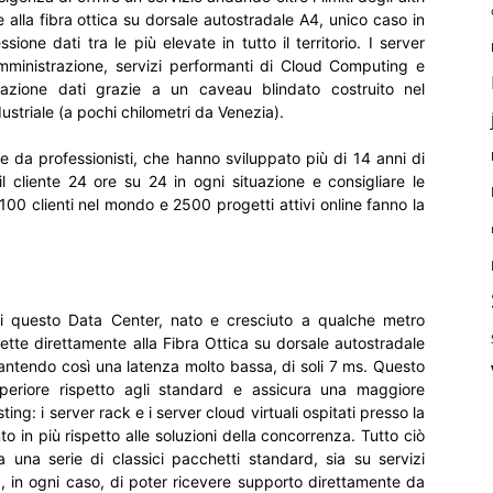
e alla fibra ottica su dorsale autostradale A4, unico caso in
ione dati tra le più elevate in tutto il territorio. I server
Amministrazione, servizi performanti di Cloud Computing e
azione dati grazie a un caveau blindato costruito nel
ustriale (a pochi chilometri da Venezia).
da professionisti, che hanno sviluppato più di 14 anni di
l cliente 24 ore su 24 in ogni situazione e consigliare le
 100 clienti nel mondo e 2500 progetti attivi online fanno la
di questo Data Center, nato e cresciuto a qualche metro
ette direttamente alla Fibra Ottica su dorsale autostradale
rantendo così una latenza molto bassa, di soli 7 ms. Questo
uperiore rispetto agli standard e assicura una maggiore
sting: i server rack e i server cloud virtuali ospitati presso la
in più rispetto alle soluzioni della concorrenza. Tutto ciò
ra una serie di classici pacchetti standard, sia su servizi
, in ogni caso, di poter ricevere supporto direttamente da