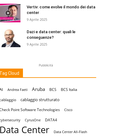
Vertiv: come evolve il mondo dei data
center
9 Aprile 2025
Dazi e data center: quali le
conseguenze?
9 Aprile 2025
Pubblicità
Tag Cloud
Aruba
AI
BCS
BCS Italia
Andrea Faeti
cablaggio strutturato
cablaggio
Check Point Software Technologies
Cisco
DATA4
cybersecurity
CyrusOne
Data Center
Data Center All-Flash