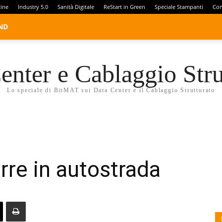
zine
Industry 5.0
Sanità Digitale
ReStart in Green
Speciale Stampanti
Con
ND
enter e Cablaggio Stru
Lo speciale di BitMAT sui Data Center e il Cablaggio Strutturato
rre in autostrada