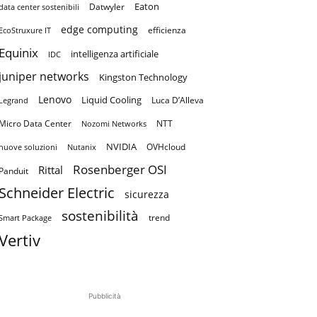
Eaton
Datwyler
data center sostenibili
edge computing
efficienza
EcoStruxure IT
Equinix
intelligenza artificiale
IDC
juniper networks
Kingston Technology
Lenovo
Liquid Cooling
Luca D’Alleva
Legrand
Micro Data Center
NTT
Nozomi Networks
NVIDIA
OVHcloud
nuove soluzioni
Nutanix
Rosenberger OSI
Rittal
Panduit
Schneider Electric
sicurezza
sostenibilità
trend
Smart Package
Vertiv
Pubblicità