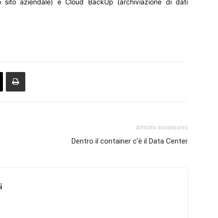
io sito aziendale) e Cloud BackUp (archiviazione di dati
Articolo successivo
Dentro il container c’è il Data Center
i