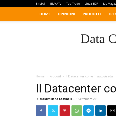
BitMAT
BitMATv
Top Trade
Linea EDP
Itis Maga
HOME
OPINIONI
PRODOTTI
TRE
Data C
Home
Prodotti
Il Datacenter corre in autostrada
Il Datacenter co
Di
Massimiliano Cassinelli
-
1 Settembre 2016