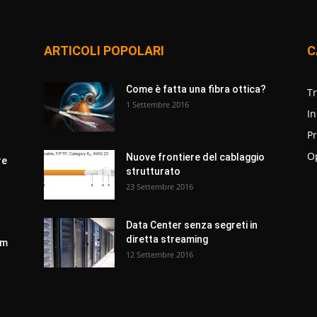
ARTICOLI POPOLARI
C
r
Come è fatta una fibra ottica?
T
1 Settembre 2016
In
Pr
O
Nuove frontiere del cablaggio
re
strutturato
23 Settembre 2016
Data Center senza segreti in
diretta streaming
om
12 Settembre 2016