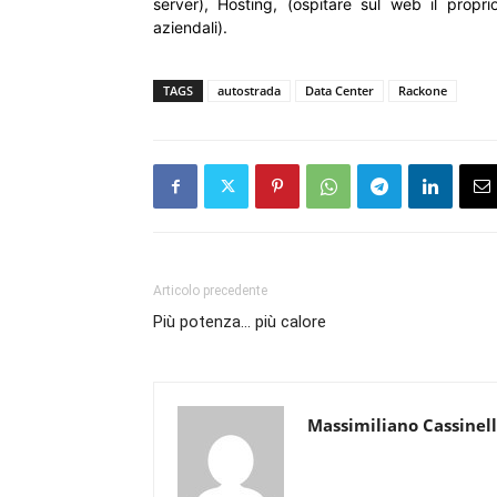
server), Hosting, (ospitare sul web il propr
aziendali).
TAGS
autostrada
Data Center
Rackone
Articolo precedente
Più potenza… più calore
Massimiliano Cassinell