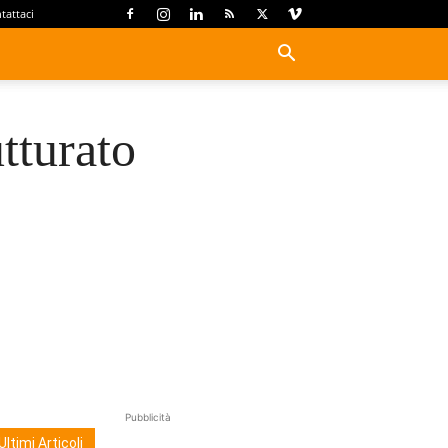
tattaci
tturato
Pubblicità
Ultimi Articoli