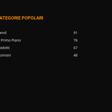
ATEGORIE POPOLARI
rend
91
 Primo Piano
76
odotti
67
pinioni
48