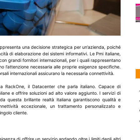
i rappresenta una decisione strategica per un’azienda, poiché
tà di elaborazione dei sistemi informativi. Le Pmi italiane,
con grandi fornitori internazionali, per i quali rappresentano
ono l’attenzione necessaria alle proprie esigenze specifiche.
sali internazionali assicurano la necessaria connettività.
da RackOne, il Datacenter che parla italiano. Capace di
iane e offrire soluzioni ad alto valore aggiunto. I servizi di
da questa brillante realtà italiana garantiscono qualità e
ettività eccezionale, un trattamento personalizzato e
ingolo cliente.
genza di offrire un servizio andando oltre i limiti degli altri