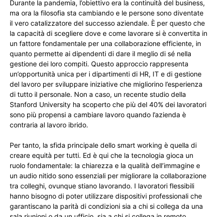
Durante la pandemia, l’obiettivo era la continuità del business,
ma ora la filosofia sta cambiando e le persone sono diventate
il vero catalizzatore del successo aziendale. È per questo che
la capacità di scegliere dove e come lavorare si è convertita in
un fattore fondamentale per una collaborazione efficiente, in
quanto permette ai dipendenti di dare il meglio di sé nella
gestione dei loro compiti. Questo approccio rappresenta
un’opportunità unica per i dipartimenti di HR, IT e di gestione
del lavoro per sviluppare iniziative che migliorino l’esperienza
di tutto il personale. Non a caso, un recente studio della
Stanford University ha scoperto che più del 40% dei lavoratori
sono più propensi a cambiare lavoro quando l’azienda è
contraria al lavoro ibrido.
Per tanto, la sfida principale dello smart working è quella di
creare equità per tutti. Ed è qui che la tecnologia gioca un
ruolo fondamentale: la chiarezza e la qualità dell’immagine e
un audio nitido sono essenziali per migliorare la collaborazione
tra colleghi, ovunque stiano lavorando. I lavoratori flessibili
hanno bisogno di poter utilizzare dispositivi professionali che
garantiscano la parità di condizioni sia a chi si collega da una
sala riunioni o da un ufficio, sia a chi si collega in remoto.