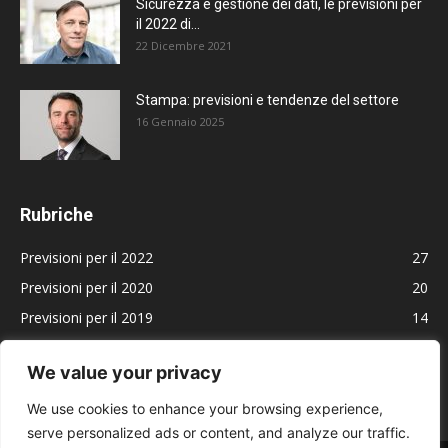
Sicurezza e gestione dei dati, le previsioni per
il 2022 di...
22 Dicembre 2021
Stampa: previsioni e tendenze del settore
16 Gennaio 2025
Rubriche
Previsioni per il 2022
27
Previsioni per il 2020
20
Previsioni per il 2019
14
Previsioni per il 2024
14
We value your privacy
Previsioni per il 2025
9
We use cookies to enhance your browsing experience,
serve personalized ads or content, and analyze our traffic.