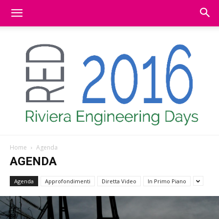
Home
Agenda
BitMAT
AGENDA
Agenda
Approfondimenti
Diretta Video
In Primo Piano
|