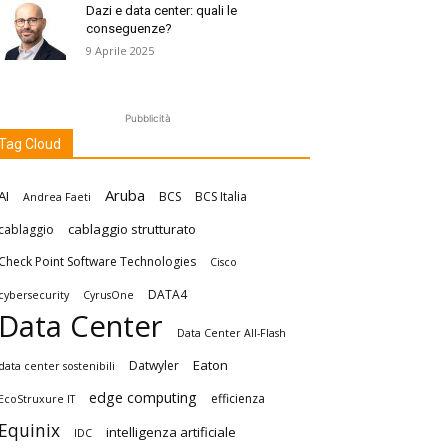
Dazi e data center: quali le
conseguenze?
9 Aprile 2025
Pubblicità
Tag Cloud
Aruba
AI
BCS
BCS Italia
Andrea Faeti
cablaggio strutturato
cablaggio
Check Point Software Technologies
Cisco
DATA4
cybersecurity
CyrusOne
Data Center
Data Center All-Flash
Eaton
Datwyler
data center sostenibili
edge computing
efficienza
EcoStruxure IT
Equinix
intelligenza artificiale
IDC