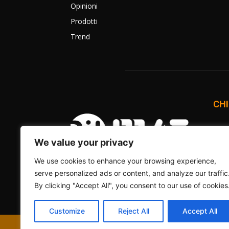
Opinioni
Prodotti
Trend
CHI
BitM
una 
We value your privacy
onlin
We use cookies to enhance your browsing experience,
Comm
serve personalized ads or content, and analyze our traffic
Cont
By clicking "Accept All", you consent to our use of cookies
Customize
Reject All
Accept All
© 2012 - 2026 - BitMAT Edizioni - P.Iva 09091900960 - tutti