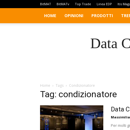
BitMAT
BitMATv
Top Trade
Linea EDP
Itis Mag
HOME
OPINIONI
PRODOTTI
TRE
Data C
Home
Tags
Condizionatore
Tag: condizionatore
Data C
Massimilia
Per molti 