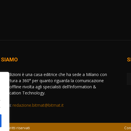
 SIAMO
S
AT Edizioni è una casa editrice che ha sede a Milano con
copertura a 360° per quanto riguarda la comunicazione
e ed offline rivolta agli specialisti dell'lnformation &
unication Technology.
.
attaci:
redazione.bitmat@bitmat.it
.
 i diritti riservati
Con