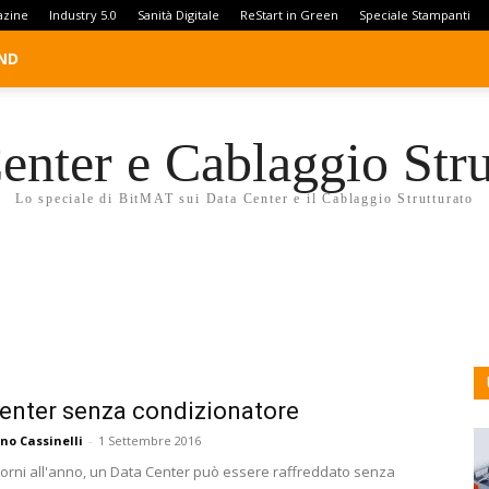
azine
Industry 5.0
Sanità Digitale
ReStart in Green
Speciale Stampanti
ND
enter e Cablaggio Stru
Lo speciale di BitMAT sui Data Center e il Cablaggio Strutturato
enter senza condizionatore
no Cassinelli
-
1 Settembre 2016
giorni all'anno, un Data Center può essere raffreddato senza