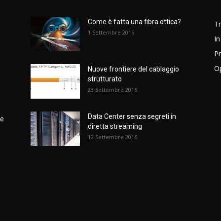
Come è fatta una fibra ottica?
T
1 Settembre 2016
In
Pr
Op
Nuove frontiere del cablaggio
e
strutturato
23 Settembre 2016
Data Center senza segreti in
ne
diretta streaming
12 Settembre 2016