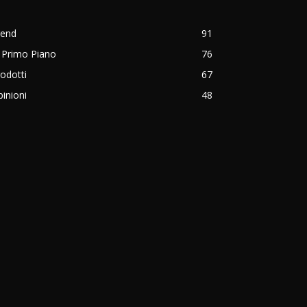
rend
91
 Primo Piano
76
odotti
67
inioni
48