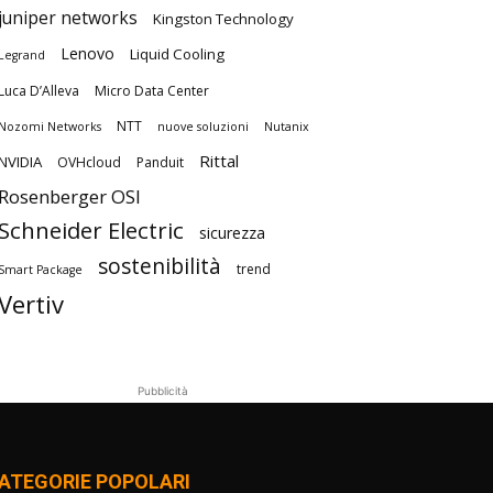
juniper networks
Kingston Technology
Lenovo
Liquid Cooling
Legrand
Luca D’Alleva
Micro Data Center
NTT
Nozomi Networks
nuove soluzioni
Nutanix
Rittal
NVIDIA
OVHcloud
Panduit
Rosenberger OSI
Schneider Electric
sicurezza
sostenibilità
trend
Smart Package
Vertiv
Pubblicità
ATEGORIE POPOLARI