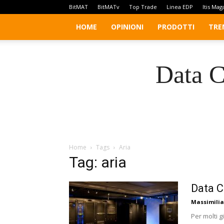
BitMAT
BitMATv
Top Trade
Linea EDP
Itis Mag
HOME
OPINIONI
PRODOTTI
TRE
Data C
Home
Tags
Aria
Tag: aria
Data C
Massimilia
Per molti 