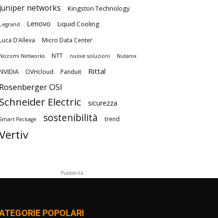
juniper networks
Kingston Technology
Lenovo
Liquid Cooling
Legrand
Luca D’Alleva
Micro Data Center
NTT
Nozomi Networks
nuove soluzioni
Nutanix
Rittal
NVIDIA
OVHcloud
Panduit
Rosenberger OSI
Schneider Electric
sicurezza
sostenibilità
trend
Smart Package
Vertiv
Pubblicità
ATEGORIE POPOLARI