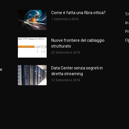
Come è fatta una fibra ottica?
T
1 Settembre 2016
In
Pr
Op
Nuove frontiere del cablaggio
e
strutturato
23 Settembre 2016
Data Center senza segreti in
ne
diretta streaming
12 Settembre 2016