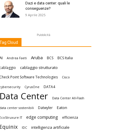
Dazi e data center: quali le
conseguenze?
9 Aprile 2025
Pubblicità
Tag Cloud
Aruba
AI
BCS
BCS Italia
Andrea Faeti
cablaggio strutturato
cablaggio
Check Point Software Technologies
Cisco
DATA4
cybersecurity
CyrusOne
Data Center
Data Center All-Flash
Eaton
Datwyler
data center sostenibili
edge computing
efficienza
EcoStruxure IT
Equinix
intelligenza artificiale
IDC