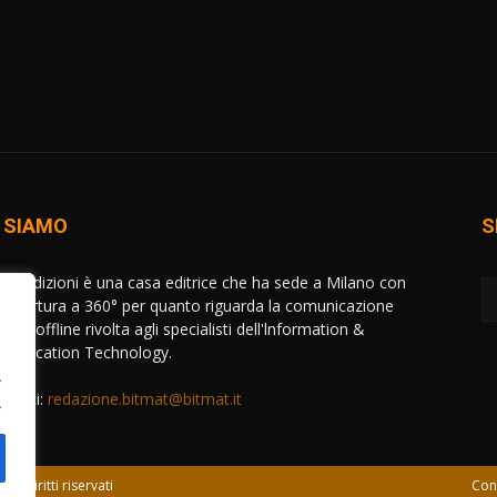
 SIAMO
S
AT Edizioni è una casa editrice che ha sede a Milano con
copertura a 360° per quanto riguarda la comunicazione
e ed offline rivolta agli specialisti dell'lnformation &
unication Technology.
.
attaci:
redazione.bitmat@bitmat.it
.
 i diritti riservati
Con