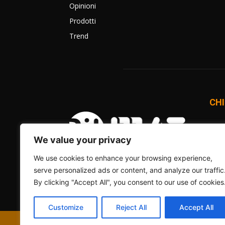
Opinioni
Prodotti
Trend
CHI
BitM
una 
We value your privacy
onlin
We use cookies to enhance your browsing experience,
Comm
serve personalized ads or content, and analyze our traffic
Cont
By clicking "Accept All", you consent to our use of cookies
Customize
Reject All
Accept All
© 2012 - 2026 - BitMAT Edizioni - P.Iva 09091900960 - tutti