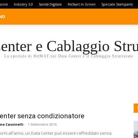
azine
Industry 5.0
Sanità Digitale
ReStart in Green
Speciale Stampanti
ND
enter e Cablaggio Stru
Lo speciale di BitMAT sui Data Center e il Cablaggio Strutturato
enter senza condizionatore
no Cassinelli
-
1 Settembre 2016
giorni all'anno, un Data Center può essere raffreddato senza