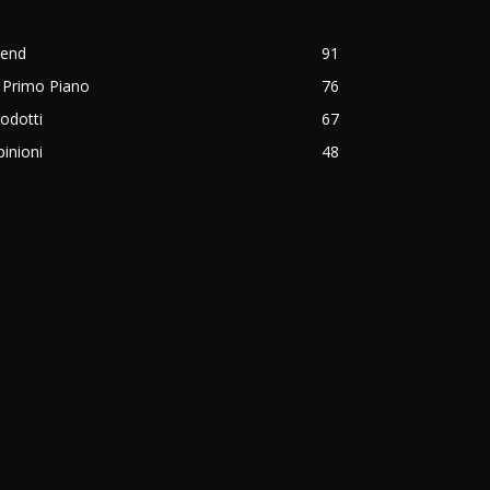
rend
91
 Primo Piano
76
odotti
67
inioni
48