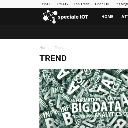
BitMAT
BitMATv
Top Trade
Linea EDP
Itis Mag
BitMAT
HOME
AT
|
Home
Trend
Speciale
TREND
IoT
e
Big
Data