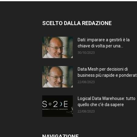
SCELTO DALLA REDAZIONE
Dati: imparare a gestirli è la
chiave di volta per una...
30/10/2023
Data Mesh per decisioni di
business più rapide e pondera
22/08/2023
Logical Data Warehouse: tutto
quello che c’è da sapere
22/08/2023
NAVIGAZIONE