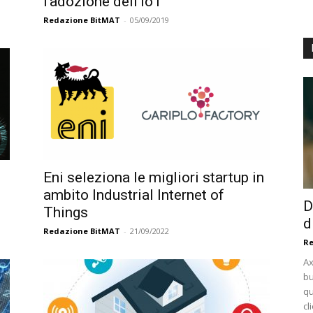
l’adozione dell’IoT
Redazione BitMAT
-
05/09/2019
Eni seleziona le migliori startup in
ambito Industrial Internet of
D
Things
d
Redazione BitMAT
-
21/09/2022
Re
Ax
bu
qu
cl