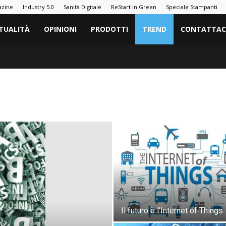
azine
Industry 5.0
Sanità Digitale
ReStart in Green
Speciale Stampanti
TUALITÀ
OPINIONI
PRODOTTI
TREND
CONTATTAC
Il futuro è l’Internet of Things