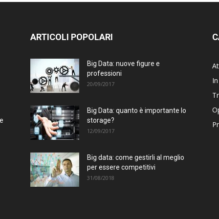
ARTICOLI POPOLARI
C
Big Data: nuove figure e
At
professioni
In
20/09/2017
T
Op
Big Data: quanto è importante lo
te
storage?
Pr
12/09/2017
Big data: come gestirli al meglio
per essere competitivi
31/08/2018