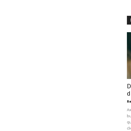
D
d
Re
Ax
bu
qu
cl