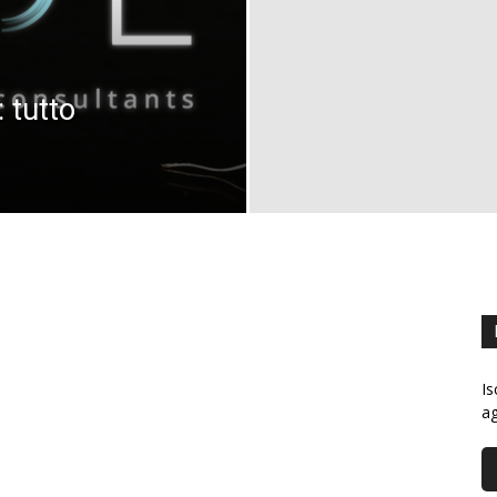
 tutto
Is
ag