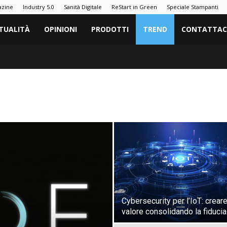
azine
Industry 5.0
Sanità Digitale
ReStart in Green
Speciale Stampanti
TUALITÀ
OPINIONI
PRODOTTI
TREND
CONTATTAC
Cybersecurity per l’IoT: crear
valore consolidando la fiducia