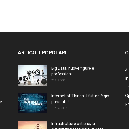
ARTICOLI POPOLARI
C
Big Data: nuove figure e
At
professioni
In
20/09/2017
T
Op
Internet of Things: il futuro è già
te
presente!
Pr
19/04/2016
Infrastrutture critiche, la