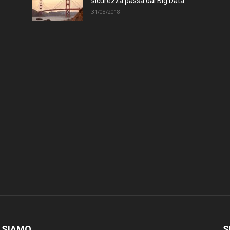
sicurezza passa dai Big Data
31/08/2018
 SIAMO
S