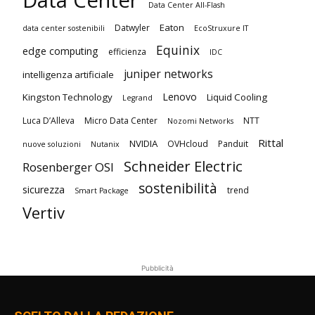
Data Center
Data Center All-Flash
Eaton
Datwyler
data center sostenibili
EcoStruxure IT
Equinix
edge computing
efficienza
IDC
juniper networks
intelligenza artificiale
Lenovo
Kingston Technology
Liquid Cooling
Legrand
Luca D’Alleva
Micro Data Center
NTT
Nozomi Networks
Rittal
NVIDIA
OVHcloud
Panduit
nuove soluzioni
Nutanix
Schneider Electric
Rosenberger OSI
sostenibilità
sicurezza
trend
Smart Package
Vertiv
Pubblicità