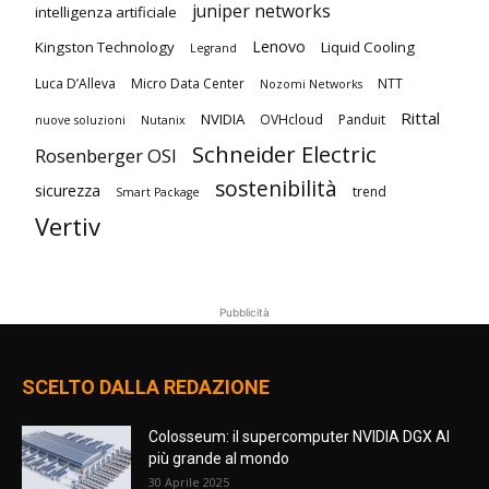
juniper networks
intelligenza artificiale
Lenovo
Kingston Technology
Liquid Cooling
Legrand
Luca D’Alleva
Micro Data Center
NTT
Nozomi Networks
Rittal
NVIDIA
OVHcloud
Panduit
nuove soluzioni
Nutanix
Schneider Electric
Rosenberger OSI
sostenibilità
sicurezza
trend
Smart Package
Vertiv
Pubblicità
SCELTO DALLA REDAZIONE
Colosseum: il supercomputer NVIDIA DGX AI
più grande al mondo
30 Aprile 2025