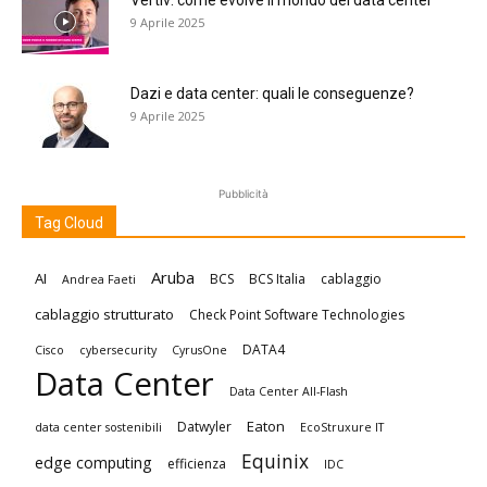
Vertiv: come evolve il mondo dei data center
9 Aprile 2025
Dazi e data center: quali le conseguenze?
9 Aprile 2025
Pubblicità
Tag Cloud
Aruba
AI
BCS
BCS Italia
cablaggio
Andrea Faeti
cablaggio strutturato
Check Point Software Technologies
DATA4
Cisco
cybersecurity
CyrusOne
Data Center
Data Center All-Flash
Eaton
Datwyler
data center sostenibili
EcoStruxure IT
Equinix
edge computing
efficienza
IDC