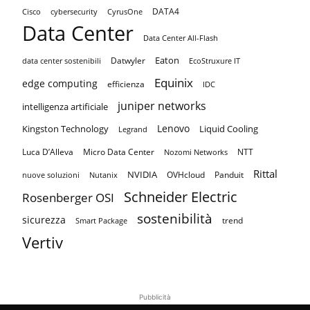
DATA4
Cisco
cybersecurity
CyrusOne
Data Center
Data Center All-Flash
Eaton
Datwyler
data center sostenibili
EcoStruxure IT
Equinix
edge computing
efficienza
IDC
juniper networks
intelligenza artificiale
Lenovo
Kingston Technology
Liquid Cooling
Legrand
Luca D’Alleva
Micro Data Center
NTT
Nozomi Networks
Rittal
NVIDIA
OVHcloud
Panduit
nuove soluzioni
Nutanix
Schneider Electric
Rosenberger OSI
sostenibilità
sicurezza
trend
Smart Package
Vertiv
Pubblicità