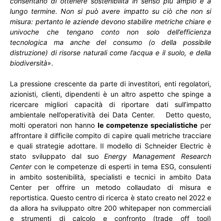
consentano di ottenere sostenibilità in senso più ampio e a
lungo termine
.
Non si può avere impatto su ciò che non si
misura: pertanto le aziende devono stabilire metriche chiare e
univoche che tengano conto non solo dell’efficienza
tecnologica ma anche del consumo (o della possibile
distruzione) di risorse naturali come l’acqua e il suolo, e della
biodiversità
».
La pressione crescente da parte di investitori, enti regolatori,
azionisti, clienti, dipendenti è un altro aspetto che spinge a
ricercare migliori capacità di riportare dati sull’impatto
ambientale nell’operatività dei Data Center.
Detto questo,
molti operatori non hanno
le competenze specialistiche
per
affrontare il difficile compito di capire quali metriche tracciare
e quali strategie adottare. Il modello di Schneider Electric è
stato sviluppato dal suo
Energy Management Research
Center
con le competenze di esperti in tema ESG, consulenti
in ambito sostenibilità, specialisti e tecnici in ambito Data
Center per offrire un metodo collaudato di misura e
reportistica. Questo centro di ricerca è stato creato nel 2022 e
da allora ha sviluppato oltre 200 whitepaper non commerciali
e strumenti di calcolo e confronto (trade off tool)