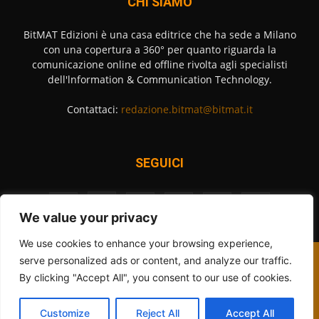
CHI SIAMO
BitMAT Edizioni è una casa editrice che ha sede a Milano
con una copertura a 360° per quanto riguarda la
comunicazione online ed offline rivolta agli specialisti
dell'lnformation & Communication Technology.
Contattaci:
redazione.bitmat@bitmat.it
SEGUICI
We value your privacy
We use cookies to enhance your browsing experience,
Contattaci
Cookies Policy
Privacy Policy
Redazione
serve personalized ads or content, and analyze our traffic.
By clicking "Accept All", you consent to our use of cookies.
© 2012 - 2026 - BitMAT Edizioni - P.Iva 09091900960 - tutti i diritti
riservati
Iscrizione al tribunale di Milano n° 295 del 28-11-2018
Customize
Reject All
Accept All