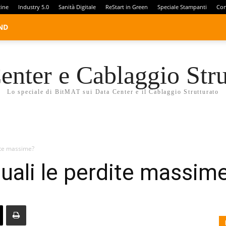
zine
Industry 5.0
Sanità Digitale
ReStart in Green
Speciale Stampanti
Con
ND
enter e Cablaggio Stru
Lo speciale di BitMAT sui Data Center e il Cablaggio Strutturato
dite massime?
quali le perdite massim