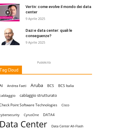
Vertiv: come evolve il mondo dei data
center
9 Aprile 2025
Dazi e data center: quali le
conseguenze?
9 Aprile 2025
Pubblicità
Tag Cloud
Aruba
AI
BCS
BCS Italia
Andrea Faeti
cablaggio strutturato
cablaggio
Check Point Software Technologies
Cisco
DATA4
cybersecurity
CyrusOne
Data Center
Data Center All-Flash