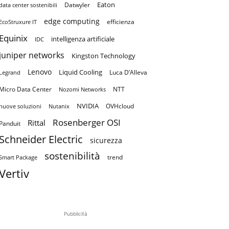
Eaton
Datwyler
data center sostenibili
edge computing
efficienza
EcoStruxure IT
Equinix
intelligenza artificiale
IDC
juniper networks
Kingston Technology
Lenovo
Liquid Cooling
Luca D’Alleva
Legrand
Micro Data Center
NTT
Nozomi Networks
NVIDIA
OVHcloud
nuove soluzioni
Nutanix
Rosenberger OSI
Rittal
Panduit
Schneider Electric
sicurezza
sostenibilità
trend
Smart Package
Vertiv
Pubblicità