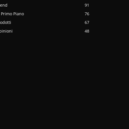
rend
91
 Primo Piano
76
odotti
67
pinioni
48