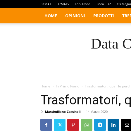
BitMAT
BitMATv
Top Trade
Linea EDP
Itis Maga
HOME
OPINIONI
PRODOTTI
TRE
Data C
Home
In Primo Piano
Trasformatori, quali le per
Trasformatori, 
Di
Massimiliano Cassinelli
-
14 Marzo 2020