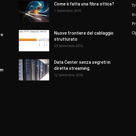
r
Come è fatta una fibra ottica?
T
1 Settembre 2016
In
Pr
O
Nuove frontiere del cablaggio
re
strutturato
23 Settembre 2016
Data Center senza segreti in
diretta streaming
om
12 Settembre 2016