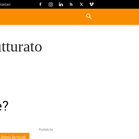
tattaci
tturato
e?
Pubblicità
Ultimi Articoli