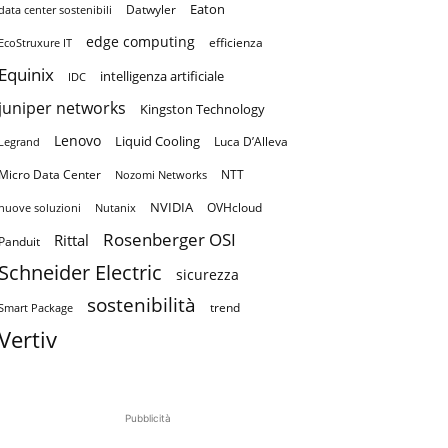
Eaton
Datwyler
data center sostenibili
edge computing
efficienza
EcoStruxure IT
Equinix
intelligenza artificiale
IDC
juniper networks
Kingston Technology
Lenovo
Liquid Cooling
Luca D’Alleva
Legrand
Micro Data Center
NTT
Nozomi Networks
NVIDIA
OVHcloud
nuove soluzioni
Nutanix
Rosenberger OSI
Rittal
Panduit
Schneider Electric
sicurezza
sostenibilità
trend
Smart Package
Vertiv
Pubblicità