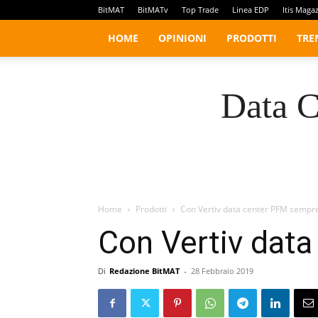
BitMAT
BitMATv
Top Trade
Linea EDP
Itis Maga
HOME
OPINIONI
PRODOTTI
TRE
Data C
Home
Prodotti
Con Vertiv data center PFM sempre
Con Vertiv dat
Di
Redazione BitMAT
-
28 Febbraio 2019