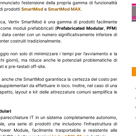
nnunciato l’estensione della propria gamma di funzionalità
di prodotti
SmartMod
e
SmartMod MAX
.
frica, Vertiv SmartMod è una gamma di prodotti facilmente
o come moduli prefabbricati (
Prefabricated Modular
,
PFM
)
data center con un numero significativamente inferiore di
center costruiti tradizionalmente.
ggio non solo di minimizzare i tempi per l’avviamento e la
i giorni), ma riduce anche le potenziali problematiche di
i e pre-testati off-site.
ca anche che SmartMod garantisca la certezza del costo per
 supplementari da effettuare in loco. Inoltre, nel caso di una
aspetto, layout e kit delle attrezzature comuni semplifica le
dulari
pparecchiature IT in un sistema completamente autonomo,
, una serie di prodotti che includono l’infrastruttura di
 Power Module, facilmente trasportabile e resistente alle