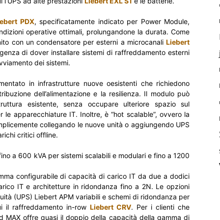
i l’UPS ad alte prestazioni
Liebert EXL S1
e le batterie.
ebert PDX
, specificatamente indicato per Power Module,
dizioni operative ottimali, prolungandone la durata. Come
nito con un condensatore per esterni a microcanali
Liebert
igenza di dover installare sistemi di raffreddamento esterni
avviamento dei sistemi.
ntato in infrastrutture nuove oesistenti che richiedono
tribuzione dell’alimentazione e la resilienza. Il modulo può
truttura esistente, senza occupare ulteriore spazio sul
le apparecchiature IT. Inoltre, è “hot scalable”, ovvero la
emplicemente collegando le nuove unità o aggiungendo UPS
chi critici offline.
ino a 600 kVA per sistemi scalabili e modulari e fino a 1200
mma configurabile di capacità di carico IT da due a dodici
co IT e architetture in ridondanza fino a 2N. Le opzioni
uità (UPS) Liebert APM variabili e schemi di ridondanza per
ui il raffreddamento in-row
Liebert CRV
. Per i clienti che
d MAX offre quasi il doppio della capacità della gamma di