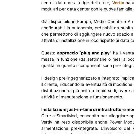
center, dal core all’edge della rete,
Vertiv
ha a
modulari per data center con le nuove famiglie 
Già disponibile in Europa, Medio Oriente e A
configurabili in autonomia, ordinabili da subit
che permettono di aggiungere nuovo spazio ai 
attività di installazione in loco rispetto ai data 
Questo
approccio “plug and play”
ha il vanta
messa in funzione (da settimane o mesi a poch
qualità, in quanto i componenti sono pre-integrat
Il design pre-ingegnerizzato e integrato impli
il cliente, riducendo le eventualità di modifiche
distribuzione di più unità o in più sedi, avere 
attività di manutenzione e funzionamento.
Installazioni just-in-time di infrastrutture mo
Oltre a SmartMod, concepito per alloggiare a
Vertiv ha reso disponibile anche Power Module
alimentazione pre-integrata. L’involucro del