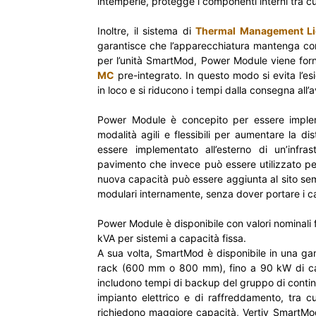
intemperie, protegge i componenti interni tra cu
Inoltre, il sistema di
Thermal Management Li
garantisce che l’apparecchiatura mantenga con
per l’unità SmartMod, Power Module viene for
MC
pre-integrato. In questo modo si evita l’es
in loco e si riducono i tempi dalla consegna all’
Power Module è concepito per essere impleme
modalità agili e flessibili per aumentare la dis
essere implementato all’esterno di un’infras
pavimento che invece può essere utilizzato per 
nuova capacità può essere aggiunta al sito s
modulari internamente, senza dover portare i cari
Power Module è disponibile con valori nominali f
kVA per sistemi a capacità fissa.
A sua volta, SmartMod è disponibile in una ga
rack (600 mm o 800 mm), fino a 90 kW di cari
includono tempi di backup del gruppo di contin
impianto elettrico e di raffreddamento, tra c
richiedono maggiore capacità, Vertiv SmartMo