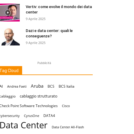
Vertiv: come evolve il mondo dei data
center
9 Aprile 2025
Dazi e data center: quali le
conseguenze?
9 Aprile 2025
Pubblicità
Tag Cloud
Aruba
AI
BCS
BCS Italia
Andrea Faeti
cablaggio strutturato
cablaggio
Check Point Software Technologies
Cisco
DATA4
cybersecurity
CyrusOne
Data Center
Data Center All-Flash