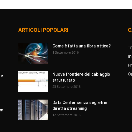
ARTICOLI POPOLARI
C
r
Come è fatta una fibra ottica?
T
1 Settembre 2016
In
Pr
O
Nuove frontiere del cablaggio
re
strutturato
23 Settembre 2016
Data Center senza segreti in
diretta streaming
om
12 Settembre 2016