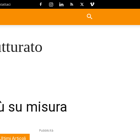
tattaci
tturato
ù su misura
Pubblicità
Ultimi Articoli