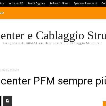
zine
Industry 5.0
Sanità Digitale
ReStart in Green
Speciale Stampanti
Con
ND
enter e Cablaggio Stru
Lo speciale di BitMAT sui Data Center e il Cablaggio Strutturato
 più su misura
a center PFM sempre pi