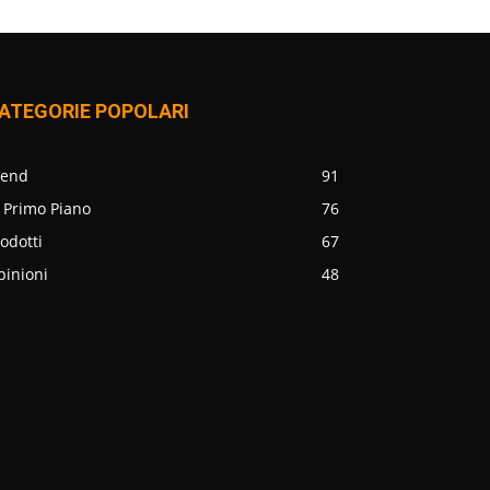
ATEGORIE POPOLARI
rend
91
 Primo Piano
76
odotti
67
pinioni
48