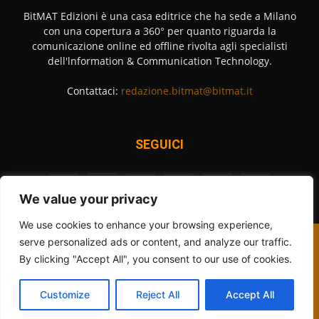
BitMAT Edizioni è una casa editrice che ha sede a Milano
con una copertura a 360° per quanto riguarda la
comunicazione online ed offline rivolta agli specialisti
dell'lnformation & Communication Technology.
Contattaci:
redazione.bitmat@bitmat.it
SEGUICI
We value your privacy
We use cookies to enhance your browsing experience,
Contattaci
Cookies Policy
Privacy Policy
Redazione
serve personalized ads or content, and analyze our traffic.
By clicking "Accept All", you consent to our use of cookies.
© 2012 - 2026 - BitMAT Edizioni - P.Iva 09091900960 - tutti i diritti
riservati
Iscrizione al tribunale di Milano n° 295 del 28-11-2018
Customize
Reject All
Accept All
Testata giornalistica iscritta al ROC