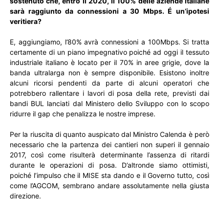
sostenuto che, entro il 2020, il 100% delle aziende italiane
sarà raggiunto da connessioni a 30 Mbps. É un’ipotesi
veritiera?
E, aggiungiamo, l’80% avrà connessioni a 100Mbps. Si tratta
certamente di un piano impegnativo poiché ad oggi il tessuto
industriale italiano è locato per il 70% in aree grigie, dove la
banda ultralarga non è sempre disponibile. Esistono inoltre
alcuni ricorsi pendenti da parte di alcuni operatori che
potrebbero rallentare i lavori di posa della rete, previsti dai
bandi BUL lanciati dal Ministero dello Sviluppo con lo scopo
ridurre il gap che penalizza le nostre imprese.
Per la riuscita di quanto auspicato dal Ministro Calenda è però
necessario che la partenza dei cantieri non superi il gennaio
2017, così come risulterà determinante l’assenza di ritardi
durante le operazioni di posa. D’altronde siamo ottimisti,
poiché l’impulso che il MISE sta dando e il Governo tutto, così
come l’AGCOM, sembrano andare assolutamente nella giusta
direzione.