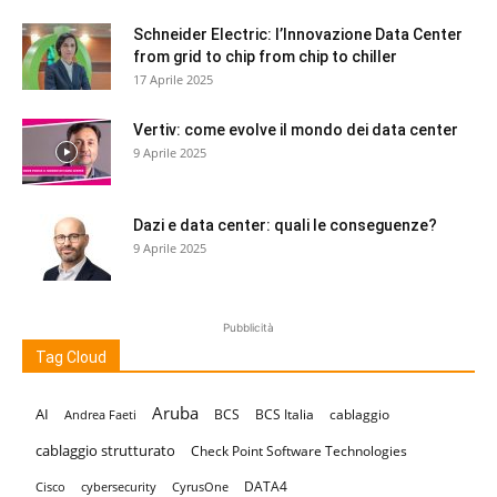
Schneider Electric: l’Innovazione Data Center
from grid to chip from chip to chiller
17 Aprile 2025
Vertiv: come evolve il mondo dei data center
9 Aprile 2025
Dazi e data center: quali le conseguenze?
9 Aprile 2025
Pubblicità
Tag Cloud
Aruba
AI
BCS
BCS Italia
cablaggio
Andrea Faeti
cablaggio strutturato
Check Point Software Technologies
DATA4
Cisco
cybersecurity
CyrusOne