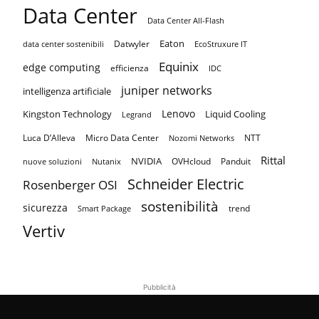
Data Center
Data Center All-Flash
Eaton
Datwyler
data center sostenibili
EcoStruxure IT
Equinix
edge computing
efficienza
IDC
juniper networks
intelligenza artificiale
Lenovo
Kingston Technology
Liquid Cooling
Legrand
Luca D’Alleva
Micro Data Center
NTT
Nozomi Networks
Rittal
NVIDIA
OVHcloud
Panduit
nuove soluzioni
Nutanix
Schneider Electric
Rosenberger OSI
sostenibilità
sicurezza
trend
Smart Package
Vertiv
Pubblicità