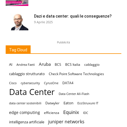
Dazi e data center: quali le conseguenze?
9 Aprile 2025
Pubblicità
Tag Cloud
Aruba
AI
BCS
BCS Italia
cablaggio
Andrea Faeti
cablaggio strutturato
Check Point Software Technologies
DATA4
Cisco
cybersecurity
CyrusOne
Data Center
Data Center All-Flash
Eaton
Datwyler
data center sostenibili
EcoStruxure IT
Equinix
edge computing
efficienza
IDC
juniper networks
intelligenza artificiale