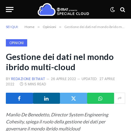
SEI QUI:
Home
»
Opinioni
»
Gestione dei dati nel mondo ibrido multi-cloud
OPINIONI
Gestione dei dati nel mondo
ibrido multi-cloud
BY
REDAZIONE BITMAT
26 APRILE 2022
UPDATED:
27 APRILE
2022
5 MINS READ
Manlio De Benedetto, Director System Engineering
Cohesity, spiega il ruolo della gestione dei dati per
governare il mondo ibrido multicloud