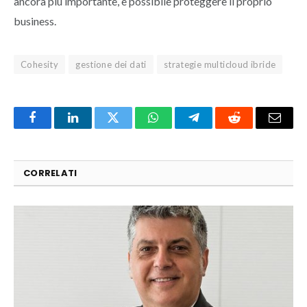
ancora più importante, è possibile proteggere il proprio
business.
Cohesity
gestione dei dati
strategie multicloud ibride
Facebook
LinkedIn
Twitter
WhatsApp
Telegram
Reddit
Email
CORRELATI