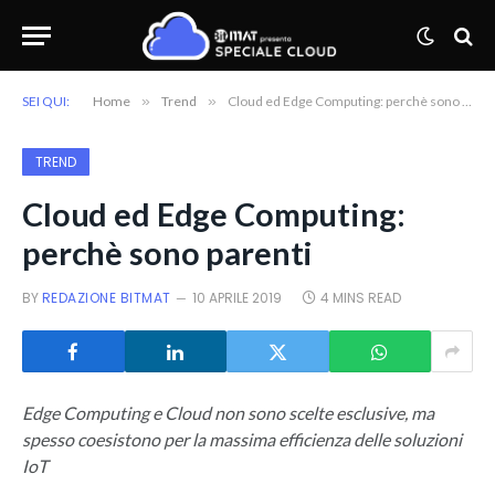
SEI QUI:
Home
»
Trend
»
Cloud ed Edge Computing: perchè sono parenti
TREND
Cloud ed Edge Computing:
perchè sono parenti
BY
REDAZIONE BITMAT
10 APRILE 2019
4 MINS READ
Edge Computing e Cloud non sono scelte esclusive, ma
spesso coesistono per la massima efficienza delle soluzioni
IoT