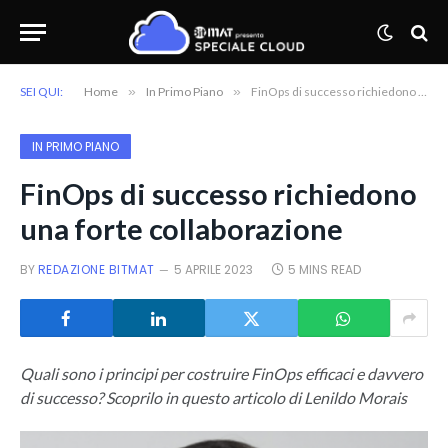
SEI QUI:
Home
»
In Primo Piano
»
FinOps di successo richiedono una forte collaborazione
IN PRIMO PIANO
FinOps di successo richiedono
una forte collaborazione
BY
REDAZIONE BITMAT
5 APRILE 2023
5 MINS READ
Quali sono i principi per costruire FinOps efficaci e davvero
di successo? Scoprilo in questo articolo di Lenildo Morais