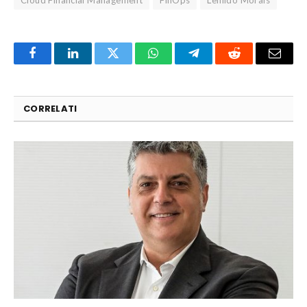
Cloud Financial Management
FinOps
Lenildo Morais
Facebook
LinkedIn
Twitter
WhatsApp
Telegram
Reddit
Email
CORRELATI