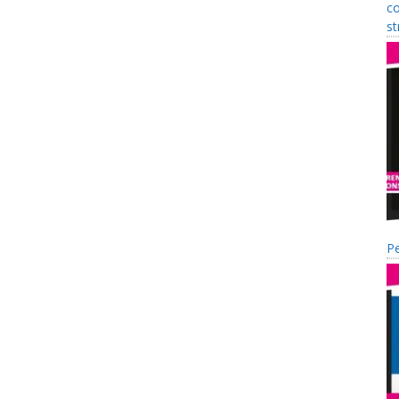
co
st
Pe