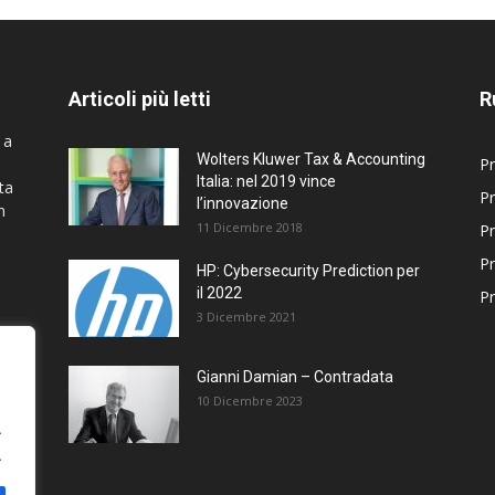
Articoli più letti
R
 a
Wolters Kluwer Tax & Accounting
Pr
Italia: nel 2019 vince
ta
Pr
l’innovazione
n
11 Dicembre 2018
Pr
Pr
HP: Cybersecurity Prediction per
il 2022
Pr
3 Dicembre 2021
Gianni Damian – Contradata
10 Dicembre 2023
.
.