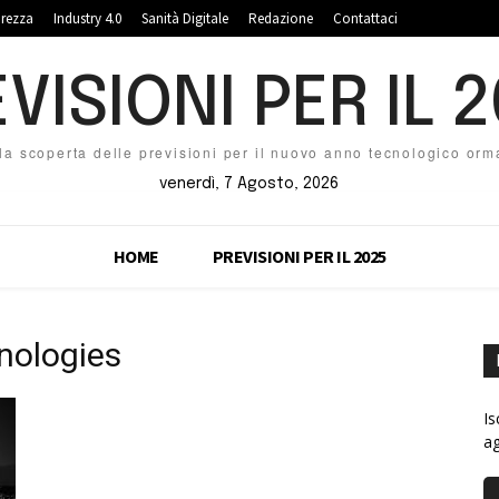
urezza
Industry 4.0
Sanità Digitale
Redazione
Contattaci
VISIONI PER IL 
la scoperta delle previsioni per il nuovo anno tecnologico orma
venerdì, 7 Agosto, 2026
HOME
PREVISIONI PER IL 2025
nologies
Is
ag