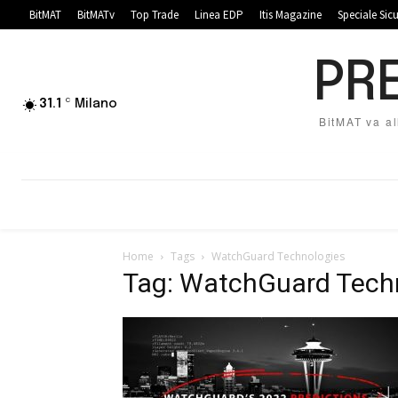
BitMAT
BitMATv
Top Trade
Linea EDP
Itis Magazine
Speciale Sic
PRE
C
31.1
Milano
BitMAT va al
Home
Tags
WatchGuard Technologies
Tag: WatchGuard Tech