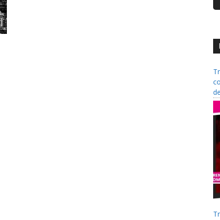
Tr
co
de
Tr