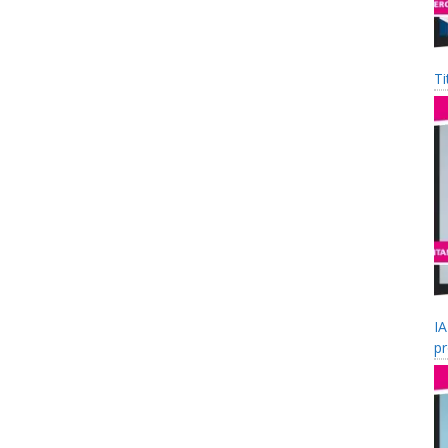
Ti
IA
pr