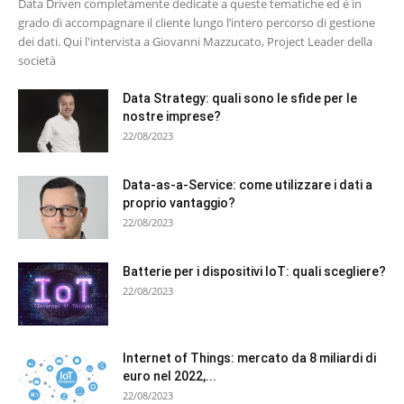
Data Driven completamente dedicate a queste tematiche ed è in
grado di accompagnare il cliente lungo l’intero percorso di gestione
dei dati. Qui l'intervista a Giovanni Mazzucato, Project Leader della
società
Data Strategy: quali sono le sfide per le
nostre imprese?
22/08/2023
Data-as-a-Service: come utilizzare i dati a
proprio vantaggio?
22/08/2023
Batterie per i dispositivi IoT: quali scegliere?
22/08/2023
Internet of Things: mercato da 8 miliardi di
euro nel 2022,...
22/08/2023