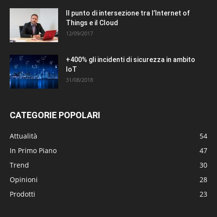
Il punto di intersezione tra l’Internet of
Things e il Cloud
12/09/2017
+400% gli incidenti di sicurezza in ambito
IoT
31/08/2018
CATEGORIE POPOLARI
Attualità
54
In Primo Piano
47
Trend
30
Opinioni
28
Prodotti
23