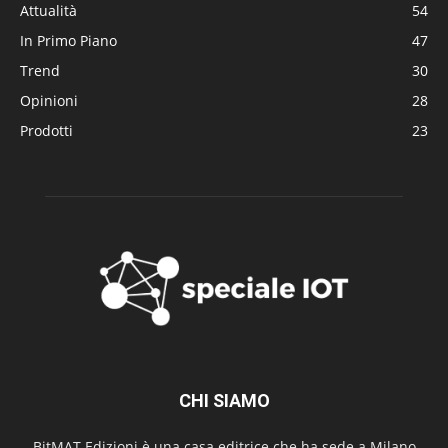
Attualità
54
In Primo Piano
47
Trend
30
Opinioni
28
Prodotti
23
CHI SIAMO
BitMAT Edizioni è una casa editrice che ha sede a Milano