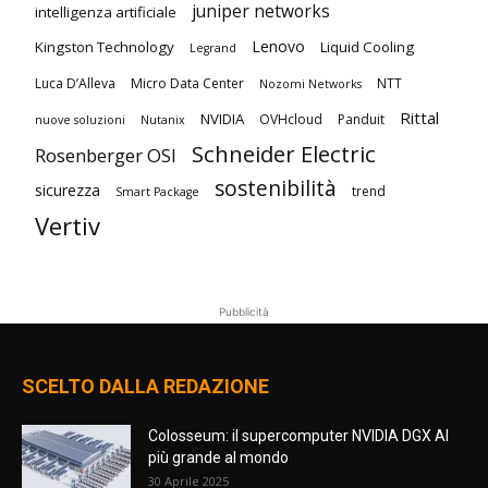
juniper networks
intelligenza artificiale
Lenovo
Kingston Technology
Liquid Cooling
Legrand
Luca D’Alleva
Micro Data Center
NTT
Nozomi Networks
Rittal
NVIDIA
OVHcloud
Panduit
nuove soluzioni
Nutanix
Schneider Electric
Rosenberger OSI
sostenibilità
sicurezza
trend
Smart Package
Vertiv
Pubblicità
SCELTO DALLA REDAZIONE
Colosseum: il supercomputer NVIDIA DGX AI
più grande al mondo
30 Aprile 2025