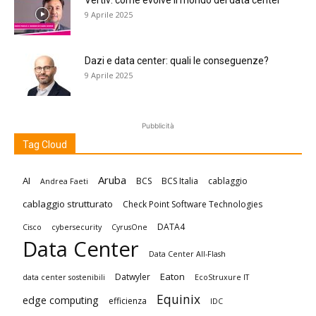
Vertiv: come evolve il mondo dei data center
9 Aprile 2025
Dazi e data center: quali le conseguenze?
9 Aprile 2025
Pubblicità
Tag Cloud
Aruba
AI
BCS
BCS Italia
cablaggio
Andrea Faeti
cablaggio strutturato
Check Point Software Technologies
DATA4
Cisco
cybersecurity
CyrusOne
Data Center
Data Center All-Flash
Eaton
Datwyler
data center sostenibili
EcoStruxure IT
Equinix
edge computing
efficienza
IDC