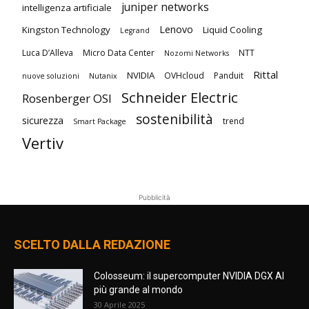
juniper networks
intelligenza artificiale
Lenovo
Kingston Technology
Liquid Cooling
Legrand
Luca D’Alleva
Micro Data Center
NTT
Nozomi Networks
Rittal
NVIDIA
OVHcloud
Panduit
nuove soluzioni
Nutanix
Schneider Electric
Rosenberger OSI
sostenibilità
sicurezza
trend
Smart Package
Vertiv
Pubblicità
SCELTO DALLA REDAZIONE
Colosseum: il supercomputer NVIDIA DGX AI
più grande al mondo
30 Aprile 2025