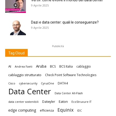
Vertiv: come evolve il mondo dei data center
9 Aprile 2025
Dazi e data center: quali le conseguenze?
9 Aprile 2025
Pubblicità
Tag Cloud
Aruba
AI
BCS
BCS Italia
cablaggio
Andrea Faeti
cablaggio strutturato
Check Point Software Technologies
DATA4
Cisco
cybersecurity
CyrusOne
Data Center
Data Center All-Flash
Eaton
Datwyler
data center sostenibili
EcoStruxure IT
Equinix
edge computing
efficienza
IDC