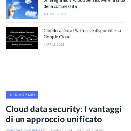
Strategia multi-cloud per risolvere la sfida
della complessità
4 APRILE 2023
Cloudera Data Platform è disponibile su
Google Cloud
1 APRILE 2021
IN PRIMO PIANO
Cloud data security: I vantaggi
di un approccio unificato
BY
REDAZIONE BITMAT
1 APRILE 2021
4 MINS READ