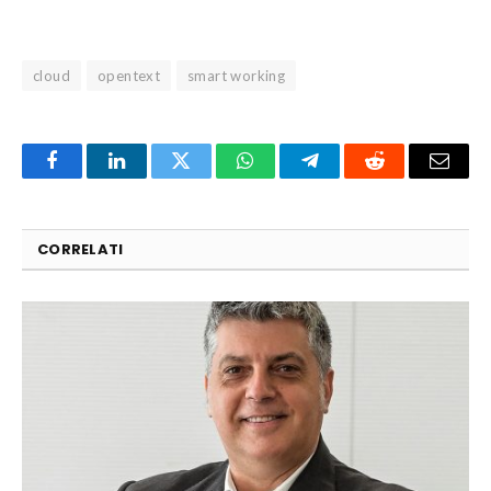
cloud
opentext
smart working
Facebook
LinkedIn
Twitter
WhatsApp
Telegram
Reddit
Email
CORRELATI