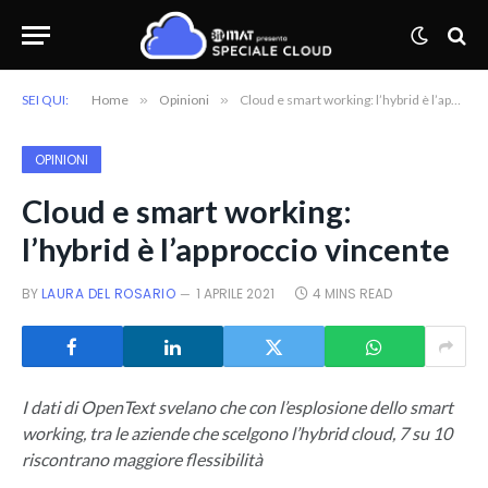
SEI QUI:
Home
»
Opinioni
»
Cloud e smart working: l’hybrid è l’approccio vincente
OPINIONI
Cloud e smart working:
l’hybrid è l’approccio vincente
BY
LAURA DEL ROSARIO
1 APRILE 2021
4 MINS READ
I dati di OpenText svelano che con l’esplosione dello smart
working, tra le aziende che scelgono l’hybrid cloud, 7 su 10
riscontrano maggiore flessibilità