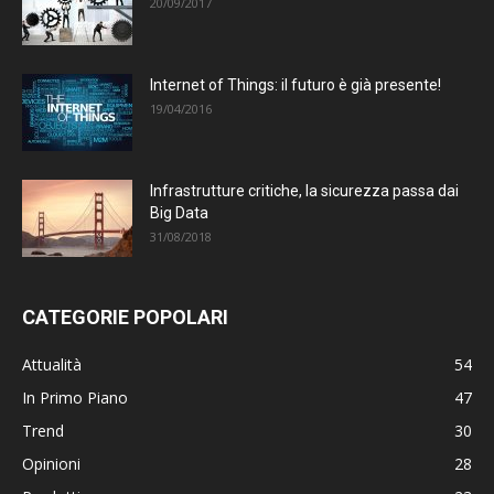
20/09/2017
Internet of Things: il futuro è già presente!
19/04/2016
Infrastrutture critiche, la sicurezza passa dai
Big Data
31/08/2018
CATEGORIE POPOLARI
Attualità
54
In Primo Piano
47
Trend
30
Opinioni
28