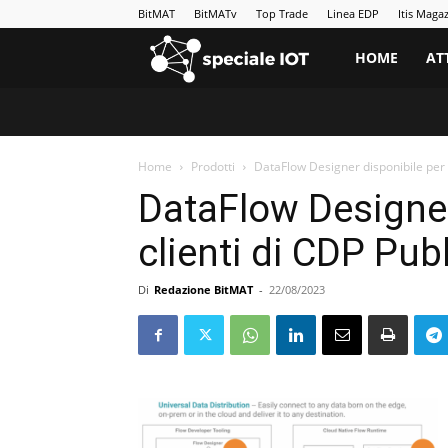
BitMAT
BitMATv
Top Trade
Linea EDP
Itis Maga
BitMAT
HOME
AT
|
Home
Prodotti
DataFlow Designer disponibile per tut
Speciale
DataFlow Designer 
IoT
clienti di CDP Pub
Di
Redazione BitMAT
-
22/08/2023
e
Big
Data