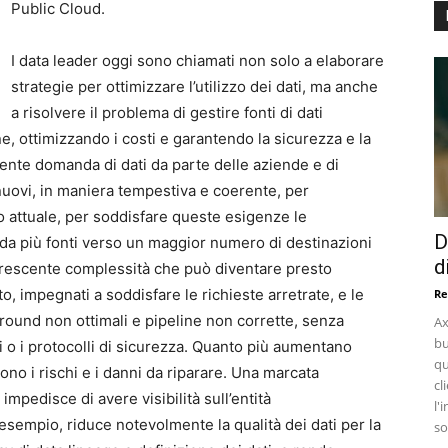
Public Cloud.
I data leader oggi sono chiamati non solo a elaborare
strategie per ottimizzare l’utilizzo dei dati, ma anche
a risolvere il problema di gestire fonti di dati
, ottimizzando i costi e garantendo la sicurezza e la
cente domanda di dati da parte delle aziende e di
 nuovi, in maniera tempestiva e coerente, per
to attuale, per soddisfare queste esigenze le
D
 da più fonti verso un maggior numero di destinazioni
d
crescente complessità che può diventare presto
to, impegnati a soddisfare le richieste arretrate, e le
Re
around non ottimali e pipeline non corrette, senza
Ax
bu
i o i protocolli di sicurezza. Quanto più aumentano
qu
no i rischi e i danni da riparare. Una marcata
cl
 impedisce di avere visibilità sull’entità
l'
 esempio, riduce notevolmente la qualità dei dati per la
so