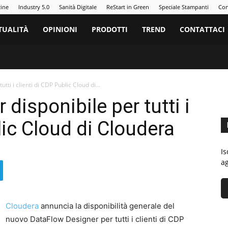
zine
Industry 5.0
Sanità Digitale
ReStart in Green
Speciale Stampanti
Con
TUALITÀ
OPINIONI
PRODOTTI
TREND
CONTATTACI
ti i clienti di CDP Public Cloud di...
disponibile per tutti i
lic Cloud di Cloudera
Is
ag
Cloudera
annuncia la disponibilità generale del
nuovo DataFlow Designer per tutti i clienti di CDP