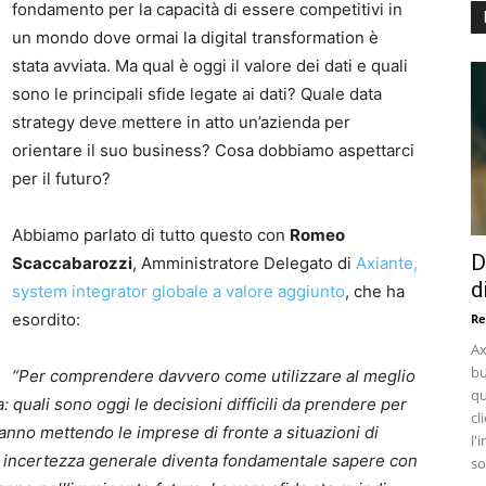
fondamento per la capacità di essere competitivi in
un mondo dove ormai la digital transformation è
stata avviata. Ma qual è oggi il valore dei dati e quali
sono le principali sfide legate ai dati? Quale data
strategy deve mettere in atto un’azienda per
orientare il suo business? Cosa dobbiamo aspettarci
per il futuro?
Abbiamo parlato di tutto questo con
Romeo
D
Scaccabarozzi
, Amministratore Delegato di
Axiante,
d
system integrator globale a valore aggiunto
, che ha
esordito:
Re
Ax
bu
“Per comprendere davvero come utilizzare al meglio
qu
: quali sono oggi le decisioni difficili da prendere per
cl
anno mettendo le imprese di fronte a situazioni di
l'
di incertezza generale diventa fondamentale sapere con
so