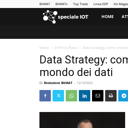
BitMAT
BitMATv
Top Trade
Linea EDP
Itis Maga
BitMAT
HOME
AT
|
Home
In Primo Piano
Data Strategy: come orienta
Speciale
Data Strategy: com
IoT
mondo dei dati
Di
Redazione BitMAT
-
12/10/2022
e
Big
Data