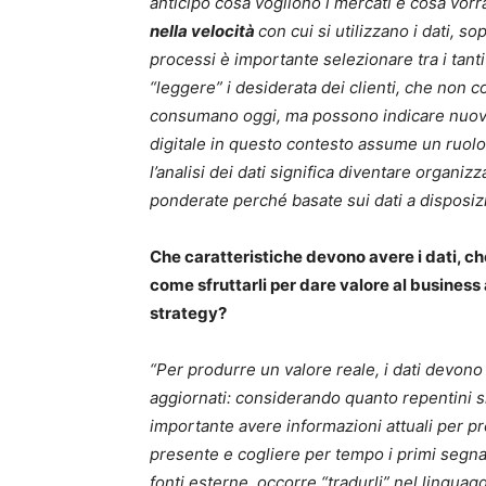
anticipo cosa vogliono i mercati e cosa vorr
nella velocità
con cui si utilizzano i dati, so
processi è importante selezionare tra i tanti
“leggere” i desiderata dei clienti, che non
consumano oggi, ma possono indicare nuovi
digitale in questo contesto assume un ruolo c
l’analisi dei dati significa diventare organiz
ponderate perché basate sui dati a disposiz
Che caratteristiche devono avere i dati, ch
come sfruttarli per dare valore al busines
strategy?
“Per produrre un valore reale, i dati devono
aggiornati: considerando quanto repentini s
importante avere informazioni attuali per pr
presente e cogliere per tempo i primi segnali
fonti esterne, occorre “tradurli” nel linguag