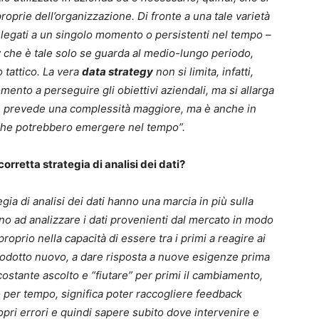
 proprie dell’organizzazione. Di fronte a una tale varietà
ili, legati a un singolo momento o persistenti nel tempo –
y che è tale solo se guarda al medio-lungo periodo,
o tattico. La vera
data strategy
non si limita, infatti,
omento a perseguire gli obiettivi aziendali, ma si allarga
e prevede una complessità maggiore, ma è anche in
e che potrebbero emergere nel tempo”.
 corretta strategia di analisi dei dati?
ia di analisi dei dati hanno una marcia in più sulla
no ad analizzare i dati provenienti dal mercato in modo
roprio nella capacità di essere tra i primi a reagire ai
rodotto nuovo, a dare risposta a nuove esigenze prima
costante ascolto e “fiutare” per primi il cambiamento,
to per tempo, significa poter raccogliere feedback
ropri errori e quindi sapere subito dove intervenire e