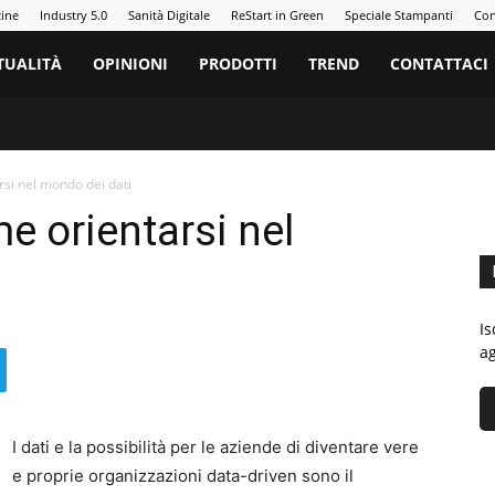
zine
Industry 5.0
Sanità Digitale
ReStart in Green
Speciale Stampanti
Con
TUALITÀ
OPINIONI
PRODOTTI
TREND
CONTATTACI
rsi nel mondo dei dati
e orientarsi nel
Is
ag
I dati e la possibilità per le aziende di diventare vere
e proprie organizzazioni data-driven sono il