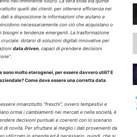
anno nell’imminente futuro. La vera sfida sta quindi
prattutto quelli dei clienti: per ottenere efficienza nei
 dati a disposizione le informazioni che aiutano a
 coincidono necessariamente con ciò che acquistano o
 bisogni e tendenze emergenti. La trasformazione
ruciale: dotarsi di soluzioni digitali innovative per
zazioni
data driven
, capaci di prendere decisioni
ione”.
e sono molto eterogenei, per essere davvero utili? E
s aziendale? Come deve essere una corretta data
 essere innanzitutto “freschi”, ovvero tempestivi e
iano ormai i cambiamenti nei mercati e nella società, è
endere decisioni puntuali e coerenti con lo scenario
 di novità. Per sfruttare al meglio i dati provenienti da
gio utilizzato in azienda ed è necessario, quindi, che si