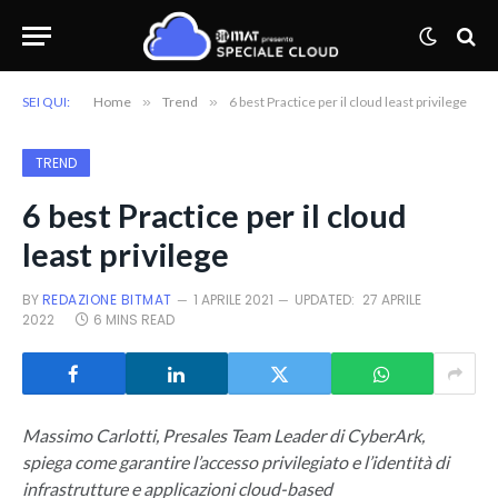
SEI QUI:
Home
»
Trend
»
6 best Practice per il cloud least privilege
TREND
6 best Practice per il cloud
least privilege
BY
REDAZIONE BITMAT
1 APRILE 2021
UPDATED:
27 APRILE
2022
6 MINS READ
Massimo Carlotti, Presales Team Leader di CyberArk,
spiega come garantire l’accesso privilegiato e l’identità di
infrastrutture e applicazioni cloud-based