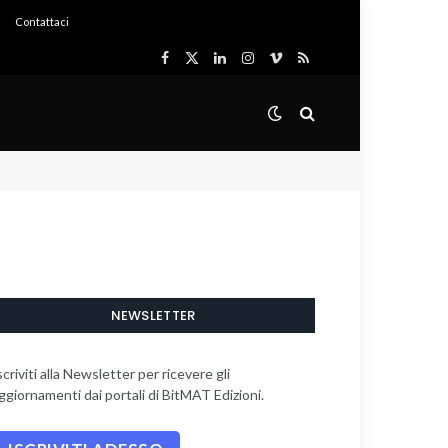
Contattaci
Facebook
X
LinkedIn
Instagram
Vimeo
RSS
(Twitter)
NEWSLETTER
scriviti alla Newsletter per ricevere gli
ggiornamenti dai portali di BitMAT Edizioni.