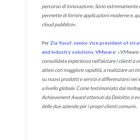
percorso di innovazione. Sono estremamente org
permette di fornire applicazioni moderne e, qui
cloud pubblico
».
Per
Zia Yusuf
,
senior vice president of str
and industry solutions
,
VMware
: «
VMware e
consolidata esperienza nell’aiutare i clienti a ot
attesi con maggiore rapidità, a realizzare un ti
su nuovi prodotti e servizi e differenziarsi nei 
a livello globale. Come testimoniato dai molt
Achievement Award ottenuti da Deloitte, è ev
delle due aziende per i propri clienti comuni
».