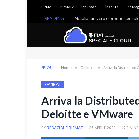
BitMAT
BitMATv
Top Trade
Linea EDP
Itis Ma
TRENDING
Netalia: un vero e proprio consu
SEI QUI:
Home
»
Opinioni
»
Arriva la Distributed
OPINIONI
Arriva la Distribute
Deloitte e VMware
BY
REDAZIONE BITMAT
26 APRILE 2022
3 MINS