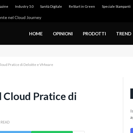
gazine
Industry 5.0
Sanità Digitale
ReStart in Green
Speciale Stampanti
lente nel Cloud Journey
HOME
OPINIONI
PRODOTTI
TREND
 Cloud Pratice di Deloitte e VMware
d Cloud Pratice di
I
a
 READ