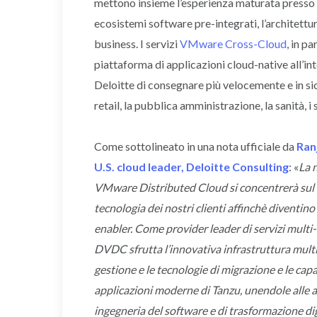
mettono insieme l’esperienza maturata presso i 
ecosistemi software pre-integrati, l’architettu
business. I servizi
VMware Cross-Cloud
, in p
piattaforma di applicazioni cloud-native all’i
Deloitte di consegnare più velocemente e in sic
retail, la pubblica amministrazione, la sanità, i 
Come sottolineato in una nota ufficiale da
Ranj
U.S. cloud leader, Deloitte Consulting
: «
La 
VMware Distributed Cloud si concentrerà sul 
tecnologia dei nostri clienti affinchè diventino
enabler. Come provider leader di servizi multi-
DVDC sfrutta l’innovativa infrastruttura mult
gestione e le tecnologie di migrazione e le cap
applicazioni moderne di Tanzu, unendole alle 
ingegneria del software e di trasformazione dig