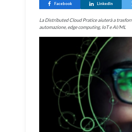
Facebook
LinkedIn
La Distributed Cloud Pratice aiuterà a trasform
automazione, edge computing, IoT e AI/ML