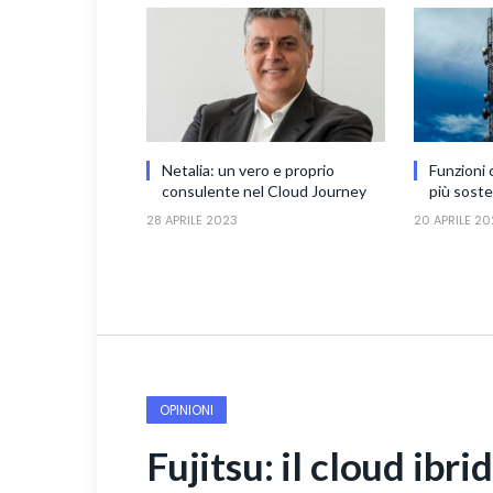
Netalia: un vero e proprio
Funzioni 
consulente nel Cloud Journey
più sosten
28 APRILE 2023
20 APRILE 20
OPINIONI
Fujitsu: il cloud ibri