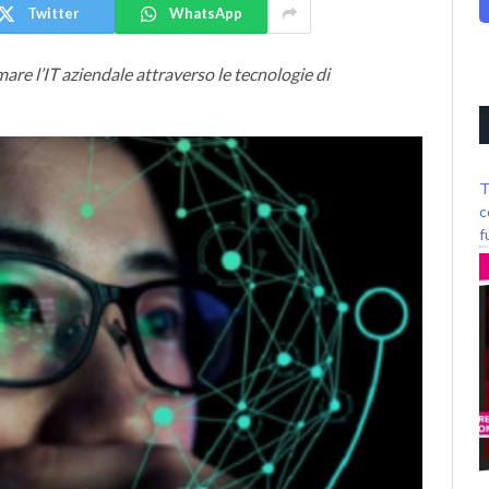
Twitter
WhatsApp
are l’IT aziendale attraverso le tecnologie di
T
c
f