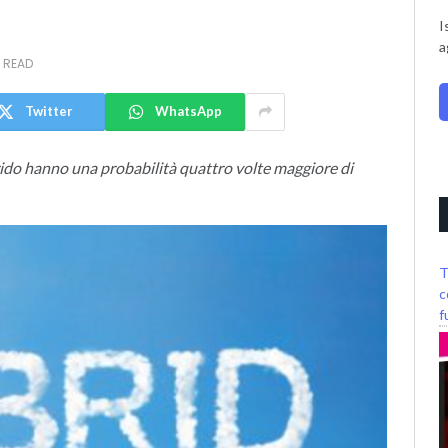
I
a
 READ
Twitter
WhatsApp
brido hanno una probabilità quattro volte maggiore di
T
c
f