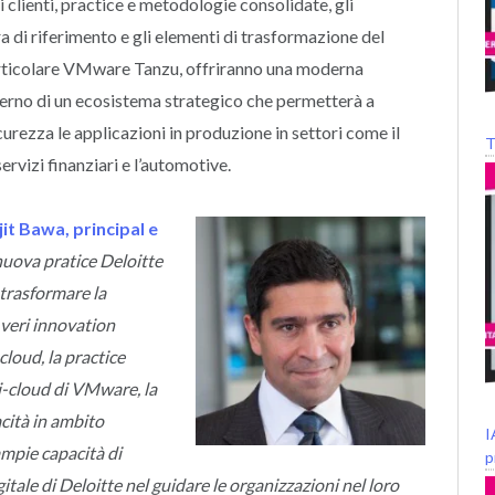
clienti, practice e metodologie consolidate, gli
ra di riferimento e gli elementi di trasformazione del
articolare VMware Tanzu, offriranno una moderna
nterno di un ecosistema strategico che permetterà a
urezza le applicazioni in produzione in settori come il
T
servizi finanziari e l’automotive.
it Bawa, principal e
nuova pratice Deloitte
trasformare la
 veri innovation
cloud, la practice
i-cloud di VMware, la
acità in ambito
I
ampie capacità di
p
itale di Deloitte nel guidare le organizzazioni nel loro