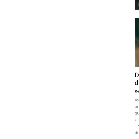
D
d
Re
Ax
bu
qu
cl
l'
de