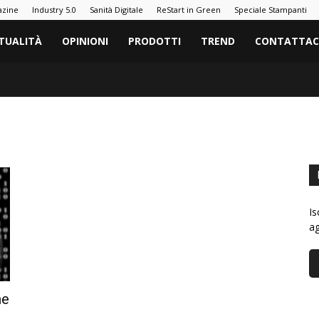
azine
Industry 5.0
Sanità Digitale
ReStart in Green
Speciale Stampanti
TUALITÀ
OPINIONI
PRODOTTI
TREND
CONTATTAC
Is
ag
he