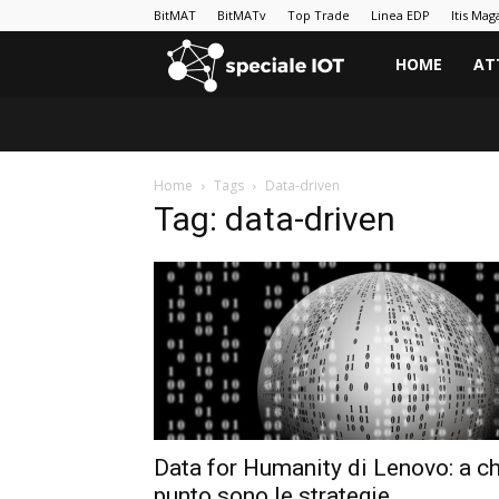
BitMAT
BitMATv
Top Trade
Linea EDP
Itis Mag
BitMAT
HOME
AT
|
Home
Tags
Data-driven
Speciale
Tag: data-driven
IoT
e
Big
Data
Data for Humanity di Lenovo: a c
punto sono le strategie...