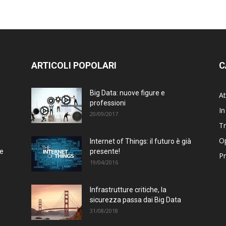
ARTICOLI POPOLARI
C
Big Data: nuove figure e
At
professioni
In
20/09/2017
T
Op
Internet of Things: il futuro è già
te
presente!
Pr
19/04/2016
Infrastrutture critiche, la
sicurezza passa dai Big Data
31/08/2018